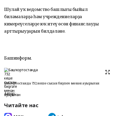
Шулай уҡ ведомство башлығы быйыл
биләмәләрҙә һәм учреждениеларҙа
кимереүселәрҙе юҡ итеү өсөн финанслауҙы
арттырыуҙарын билдәләне.
Башинформ.
Башҡортостанда 732 кеше сысҡан биҙгәге менән ауырыған
Автор:
Читайте нас