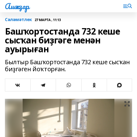
Ашҡаҙар
Сәләмәтлек
27 МАРТА , 11:13
Башҡортостанда 732 кеше
сысҡан биҙгәге менән
ауырыған
Былтыр Башҡортостанда 732 кеше сысҡан
биҙгәген йоҡторған.