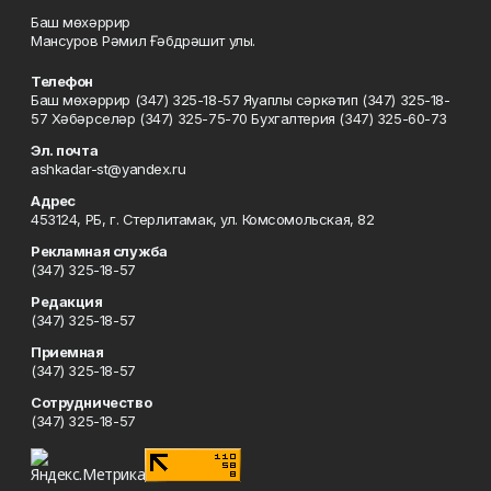
Баш мөхәррир
Мансуров Рәмил Ғәбдрәшит улы.
Телефон
Баш мөхәррир (347) 325-18-57 Яуаплы сәркәтип (347) 325-18-
57 Хәбәрселәр (347) 325-75-70 Бухгалтерия (347) 325-60-73
Эл. почта
ashkadar-st@yandex.ru
Адрес
453124, РБ, г. Стерлитамак, ул. Комсомольская, 82
Рекламная служба
(347) 325-18-57
Редакция
(347) 325-18-57
Приемная
(347) 325-18-57
Сотрудничество
(347) 325-18-57