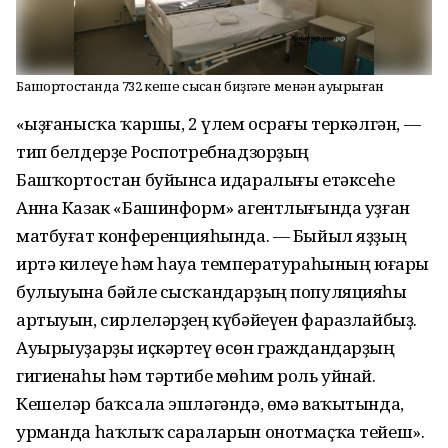
Башҡортостанда 732 кеше сысҡан биҙгәге менән ауырыған
«Ҡыҙғанысҡа ҡаршы, 2 үлем осрағы теркәлгән, —
тип белдерҙе Роспотребнадзорҙың
Башҡортостан буйынса идаралығы етәксеһе
Анна Казак «Башинформ» агентлығында уҙған
матбуғат конференцияһында. — Быйыл яҙҙың
иртә килеүе һәм һауа температураһының юғары
булыуына бәйле сысҡандарҙың популяцияһы
артыуын, сирлеләрҙең күбәйеүен фаразлайбыҙ.
Ауырыуҙарҙы иҫкәртеү өсөн граждандарҙың
гигиенаһы һәм тәртибе мөһим роль уйнай.
Кешеләр баҡсала эшләгәндә, өмә ваҡытында,
урманда һаҡлыҡ сараларын онотмаҫҡа тейеш».