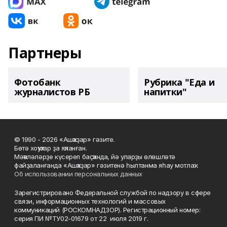
Партнеры
Фотобанк
Рубрика "Еда и
журналистов РБ
напитки"
© 1990 - 2026 «Ашҡаҙар» гәзите.
Бөтә хоҡуҡтар ҙа яҡланған.
Мәҡәләләрҙе күсереп баҫҡанда, йә уларҙы өлөшләтә
файҙаланғанда «Ашҡаҙар» гәзитенә һылтанма яһау мотлаҡ.
Об использовании персональных данных
Зарегистрировано Федеральной службой по надзору в сфере
связи, информационных технологий и массовых
коммуникаций (РОСКОМНАДЗОР). Регистрационный номер:
серия ПИ №ТУ02-01679 от 22 июля 2019 г.