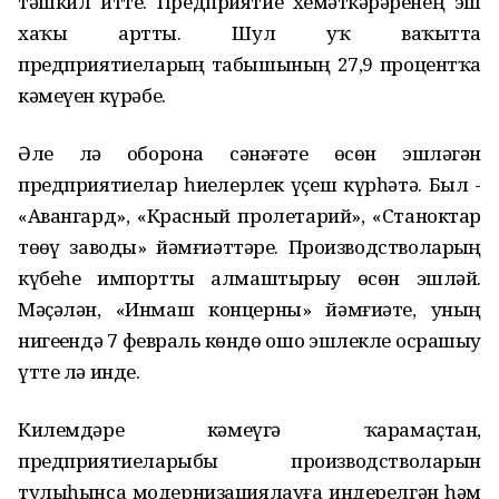
тәшкил итте. Предприятие хеҙмәткәрҙәренең эш
хаҡы артты. Шул уҡ ваҡытта
предприятиеларҙың табышының 27,9 процентҡа
кәмеүен күрәбеҙ.
Әле лә оборона сәнәғәте өсөн эшләгән
предприятиелар һиҙелерлек үҫеш күрһәтә. Был -
«Авангард», «Красный пролетарий», «Станоктар
төҙөү заводы» йәмғиәттәре. Производстволарҙың
күбеһе импортты алмаштырыу өсөн эшләй.
Мәҫәлән, «Инмаш концерны» йәмғиәте, уның
нигеҙендә 7 февраль көндө ошо эшлекле осрашыу
үтте лә инде.
Килемдәре кәмеүгә ҡарамаҫтан,
предприятиеларыбыҙ производстволарын
тулыһынса модернизациялауға индерелгән һәм