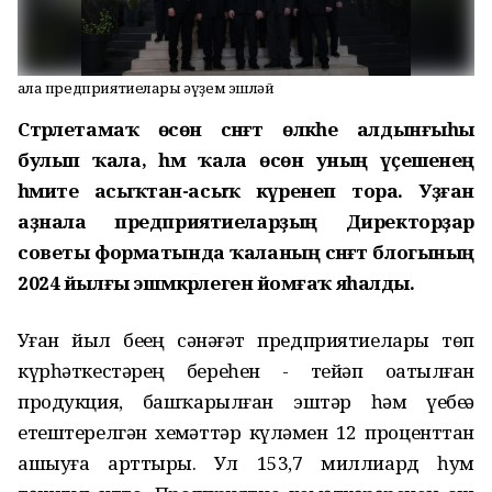
Ҡала предприятиелары әүҙем эшләй
Стәрлетамаҡ өсөн сәнәғәт өлкәһе алдынғыһы
булып ҡала, һәм ҡала өсөн уның үҫешенең
әһәмиәте асыҡтан-асыҡ күренеп тора. Уҙған
аҙнала предприятиеларҙың Директорҙар
советы форматында ҡаланың сәнәғәт блогының
2024 йылғы эшмәкәрлегенә йомғаҡ яһалды.
Уҙған йыл беҙҙең сәнәғәт предприятиелары төп
күрһәткестәрҙең береһен - тейәп оҙатылған
продукция, башҡарылған эштәр һәм үҙебеҙҙә
етештерелгән хеҙмәттәр күләмен 12 проценттан
ашыуға арттырҙы. Ул 153,7 миллиард һум