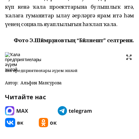
күп кенә ҡала проекттарына булышлыҡ итә,
ҡалаға гуманитар ылау әҙерләргә ярҙам итә һәм
үҙенең социаль яуаплылығын һаҡлап ҡала.
Фото Э.Шәймәрҙәновтың “Бәйләнештә” селтәренән.
Ҡала предприятиелары әүҙем эшләй
Автор:
Альфия Мансурова
Читайте нас