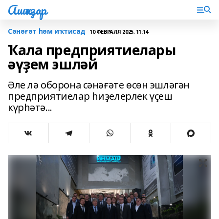
Ашҡаҙар
Сәнәғәт һәм иҡтисад
10 ФЕВРАЛЯ 2025, 11:14
Ҡала предприятиелары
әүҙем эшләй
Әле лә оборона сәнәғәте өсөн эшләгән
предприятиелар һиҙелерлек үҫеш
күрһәтә...