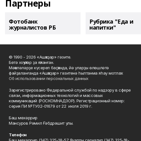
Партнеры
Фотобанк
Рубрика "Еда и
журналистов РБ
напитки"
© 1990 - 2026 «Ашҡаҙар» гәзите.
Бөтә хоҡуҡтар ҙа яҡланған.
Мәҡәләләрҙе күсереп баҫҡанда, йә уларҙы өлөшләтә
файҙаланғанда «Ашҡаҙар» гәзитенә һылтанма яһау мотлаҡ.
Об использовании персональных данных
Зарегистрировано Федеральной службой по надзору в сфере
связи, информационных технологий и массовых
коммуникаций (РОСКОМНАДЗОР). Регистрационный номер:
серия ПИ №ТУ02-01679 от 22 июля 2019 г.
Баш мөхәррир
Мансуров Рәмил Ғәбдрәшит улы.
Телефон
Баш мөхәррир (347) 325-18-57 Яуаплы сәркәтип (347) 325-18-