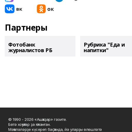
Партнеры
Фотобанк
Рубрика "Еда и
журналистов РБ
напитки"
© 1990 - 2026 «Ашҡаҙар» гәзите.
Бөтә хоҡуҡтар ҙа яҡланған.
Мәҡәләләрҙе күсереп баҫҡанда, йә уларҙы өлөшләтә