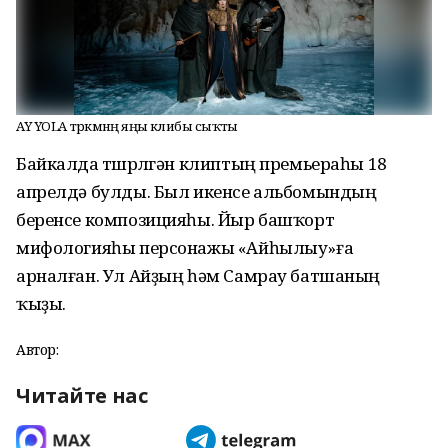
AY YOLA төркөмөнөң яңы клибы сыҡты
Байкалда төшөрөлгән клиптың премьераһы 18
апрелдә булды. Был икенсе альбомындың
беренсе композицияһы. Йыр башҡорт
мифологияһы персонажы «Айһылыу»ға
арналған. Ул Айҙың һәм Самрау батшаның
ҡыҙы.
Автор:
Читайте нас