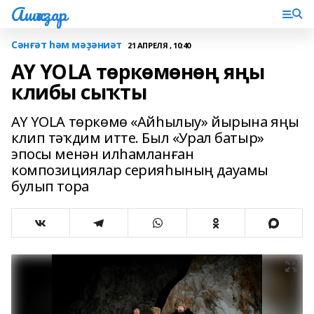
Ашҡаҙар
Сәнғәт һәм мәҙәниәт
21 АПРЕЛЯ , 10:40
AY YOLA төркөмөнөң яңы
клибы сыҡты
AY YOLA төркөмө «Айһылыу» йырына яңы
клип тәҡдим итте. Был «Урал батыр»
эпосы менән илһамланған
композициялар серияһының дауамы
булып тора