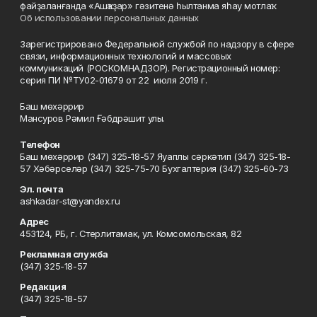
файҙаланғанда «Ашҡаҙар» гәзитенә һылтанма яһау мотлаҡ.
Об использовании персональных данных
Зарегистрировано Федеральной службой по надзору в сфере
связи, информационных технологий и массовых
коммуникаций (РОСКОМНАДЗОР). Регистрационный номер:
серия ПИ №ТУ02-01679 от 22 июля 2019 г.
Баш мөхәррир
Мансуров Рәмил Ғәбдрәшит улы.
Телефон
Баш мөхәррир (347) 325-18-57 Яуаплы сәркәтип (347) 325-18-
57 Хәбәрселәр (347) 325-75-70 Бухгалтерия (347) 325-60-73
Эл. почта
ashkadar-st@yandex.ru
Адрес
453124, РБ, г. Стерлитамак, ул. Комсомольская, 82
Рекламная служба
(347) 325-18-57
Редакция
(347) 325-18-57