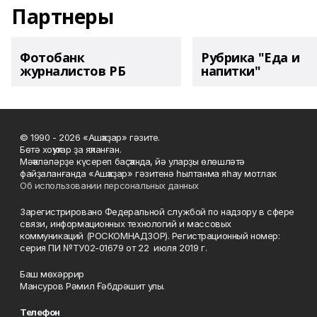
Партнеры
Фотобанк
Рубрика "Еда и
журналистов РБ
напитки"
© 1990 - 2026 «Ашҡаҙар» гәзите.
Бөтә хоҡуҡтар ҙа яҡланған.
Мәҡәләләрҙе күсереп баҫҡанда, йә уларҙы өлөшләтә
файҙаланғанда «Ашҡаҙар» гәзитенә һылтанма яһау мотлаҡ.
Об использовании персональных данных
Зарегистрировано Федеральной службой по надзору в сфере
связи, информационных технологий и массовых
коммуникаций (РОСКОМНАДЗОР). Регистрационный номер:
серия ПИ №ТУ02-01679 от 22 июля 2019 г.
Баш мөхәррир
Мансуров Рәмил Ғәбдрәшит улы.
Телефон