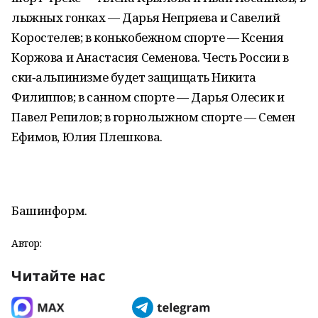
лыжных гонках — Дарья Непряева и Савелий
Коростелев; в конькобежном спорте — Ксения
Коржова и Анастасия Семенова. Честь России в
ски‑альпинизме будет защищать Никита
Филиппов; в санном спорте — Дарья Олесик и
Павел Репилов; в горнолыжном спорте — Семен
Ефимов, Юлия Плешкова.
Башинформ.
Автор:
Читайте нас