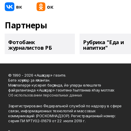
Партнеры
Фотобанк
Рубрика "Еда и
журналистов РБ
напитки"
© 1990 - 2026 «Ашҡаҙар» гәзите.
Бөтә хоҡуҡтар ҙа яҡланған.
Мәҡәләләрҙе күсереп баҫҡанда, йә уларҙы өлөшләтә
файҙаланғанда «Ашҡаҙар» гәзитенә һылтанма яһау мотлаҡ.
Об использовании персональных данных
Зарегистрировано Федеральной службой по надзору в сфере
связи, информационных технологий и массовых
коммуникаций (РОСКОМНАДЗОР). Регистрационный номер:
серия ПИ №ТУ02-01679 от 22 июля 2019 г.