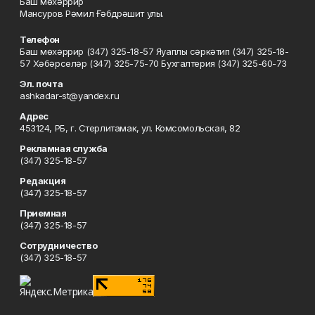
Баш мөхәррир
Мансуров Рәмил Ғәбдрәшит улы.
Телефон
Баш мөхәррир (347) 325-18-57 Яуаплы сәркәтип (347) 325-18-
57 Хәбәрселәр (347) 325-75-70 Бухгалтерия (347) 325-60-73
Эл. почта
ashkadar-st@yandex.ru
Адрес
453124, РБ, г. Стерлитамак, ул. Комсомольская, 82
Рекламная служба
(347) 325-18-57
Редакция
(347) 325-18-57
Приемная
(347) 325-18-57
Сотрудничество
(347) 325-18-57