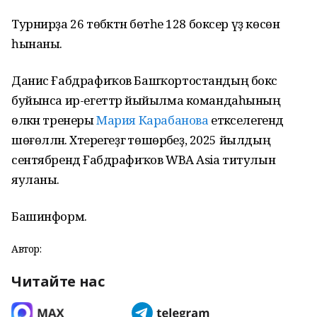
Турнирҙа 26 төбәктән бөтәһе 128 боксер үҙ көсөн
һынаны.
Данис Ғабдрафиҡов Башҡортостандың бокс
буйынса ир-егеттәр йыйылма командаһының
өлкән тренеры
Мария Карабанова
етәкселегендә
шөғөлләнә. Хәтерегеҙгә төшөрәбеҙ, 2025 йылдың
сентябрендә Ғабдрафиҡов WBA Asia титулын
яуланы.
Башинформ.
Автор:
Читайте нас