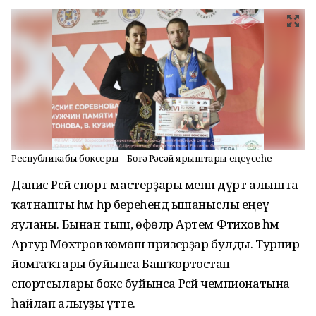
Республикабыҙ боксеры – Бөтә Рәсәй ярыштары еңеүсеһе
Данис Рәсәй спорт мастерҙары менән дүрт алышта
ҡатнашты һәм һәр береһендә ышаныслы еңеү
яуланы. Бынан тыш, өфөләр Артем Фәтихов һәм
Артур Мөхтәров көмөш призерҙар булды. Турнир
йомғаҡтары буйынса Башҡортостан
спортсылары бокс буйынса Рәсәй чемпионатына
һайлап алыуҙы үтте.