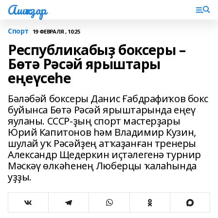
Ашҡаҙар
Спорт
19 ФЕВРАЛЯ , 10:25
Республикабыҙ боксеры –
Бөтә Рәсәй ярыштары
еңеүсеһе
Бәләбәй боксеры Данис Ғабдрафиҡов бокс
буйынса Бөтә Рәсәй ярыштарында еңеү
яуланы. СССР-ҙың спорт мастерҙары
Юрий Капитонов һәм Владимир Кузин,
шулай уҡ Рәсәйҙең атҡаҙанған тренеры
Александр Щедеркин иҫтәлегенә турнир
Мәскәү өлкәһенең Люберцы ҡалаһында
уҙҙы.