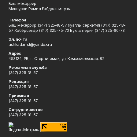
Баш мөхәррир
Мансуров Рәмил Ғәбдрәшит улы.
Телефон
Баш мөхәррир (347) 325-18-57 Яуаплы сәркәтип (347) 325-18-
57 Хәбәрселәр (347) 325-75-70 Бухгалтерия (347) 325-60-73
Эл. почта
ashkadar-st@yandex.ru
Адрес
453124, РБ, г. Стерлитамак, ул. Комсомольская, 82
Рекламная служба
(347) 325-18-57
Редакция
(347) 325-18-57
Приемная
(347) 325-18-57
Сотрудничество
(347) 325-18-57