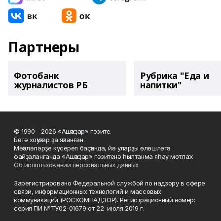
Партнеры
Фотобанк
Рубрика "Еда и
журналистов РБ
напитки"
© 1990 - 2026 «Ашҡаҙар» гәзите.
Бөтә хоҡуҡтар ҙа яҡланған.
Мәҡәләләрҙе күсереп баҫҡанда, йә уларҙы өлөшләтә
файҙаланғанда «Ашҡаҙар» гәзитенә һылтанма яһау мотлаҡ.
Об использовании персональных данных
Зарегистрировано Федеральной службой по надзору в сфере
связи, информационных технологий и массовых
коммуникаций (РОСКОМНАДЗОР). Регистрационный номер:
серия ПИ №ТУ02-01679 от 22 июля 2019 г.