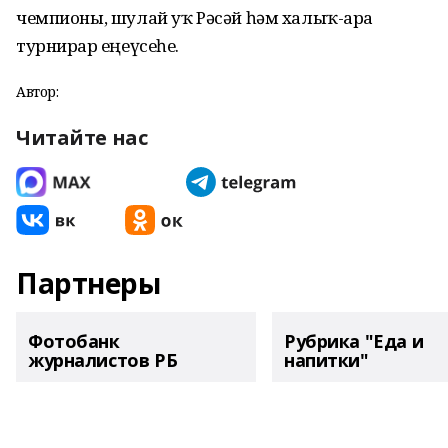
чемпионы, шулай уҡ Рәсәй һәм халыҡ-ара
турнирҙар еңеүсеһе.
Автор:
Читайте нас
Партнеры
Фотобанк
Рубрика "Еда и
журналистов РБ
напитки"