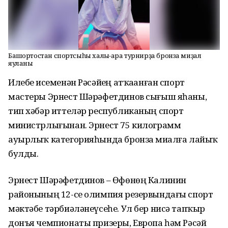
Башҡортостан спортсыһы халыҡ-ара турнирҙа бронза миҙал
яуланы
Илебеҙ исеменән Рәсәйҙең атҡаҙанған спорт
мастеры Эрнест Шәрәфетдинов сығыш яһаны,
тип хәбәр иттеләр республиканың спорт
министрлығынан. Эрнест 75 килограмм
ауырлыҡ категорияһында бронза миҙалға лайыҡ
булды.
Эрнест Шәрәфетдинов – Өфөнөң Калинин
районының 12-се олимпия резервындағы спорт
мәктәбе тәрбиәләнеүсеһе. Ул бер нисә тапҡыр
донъя чемпионаты призеры, Европа һәм Рәсәй