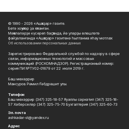
© 1990 - 2026 «Ашҡаҙар» гәзите.
Бөтә хоҡуҡтар ҙа яҡланған.
Мәҡәләләрҙе күсереп баҫҡанда, йә уларҙы өлөшләтә
файҙаланғанда «Ашҡаҙар» гәзитенә һылтанма яһау мотлаҡ.
Об использовании персональных данных
Зарегистрировано Федеральной службой по надзору в сфере
связи, информационных технологий и массовых
коммуникаций (РОСКОМНАДЗОР). Регистрационный номер:
серия ПИ №ТУ02-01679 от 22 июля 2019 г.
Баш мөхәррир
Мансуров Рәмил Ғәбдрәшит улы.
Телефон
Баш мөхәррир (347) 325-18-57 Яуаплы сәркәтип (347) 325-18-
57 Хәбәрселәр (347) 325-75-70 Бухгалтерия (347) 325-60-73
Эл. почта
ashkadar-st@yandex.ru
Адрес