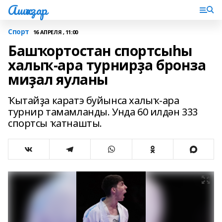
Ашҡаҙар
Спорт
16 АПРЕЛЯ , 11:00
Башҡортостан спортсыһы
халыҡ-ара турнирҙа бронза
миҙал яуланы
Ҡытайҙа каратэ буйынса халыҡ-ара
турнир тамамланды. Унда 60 илдән 333
спортсы ҡатнашты.