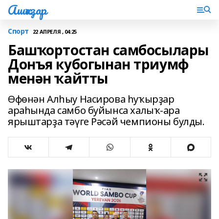
Ашҡаҙар
Спорт
22 АПРЕЛЯ , 04:25
Башҡортостан самбосылары
Донъя кубогынан триумф
менән ҡайтты
Өфөнән Алһыу Насирова һуҡырҙар
араһында самбо буйынса халыҡ-ара
ярыштарҙа тәүге Рәсәй чемпионы булды.