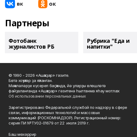
Партнеры
Фотобанк
Рубрика "Еда и
журналистов РБ
напитки"
© 1990 - 2026 «Ашҡаҙар» гәзите.
Бөтә хоҡуҡтар ҙа яҡланған.
Мәҡәләләрҙе күсереп баҫҡанда, йә уларҙы өлөшләтә
файҙаланғанда «Ашҡаҙар» гәзитенә һылтанма яһау мотлаҡ.
Об использовании персональных данных
Зарегистрировано Федеральной службой по надзору в сфере
связи, информационных технологий и массовых
коммуникаций (РОСКОМНАДЗОР). Регистрационный номер:
серия ПИ №ТУ02-01679 от 22 июля 2019 г.
Баш мөхәррир