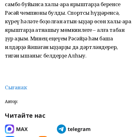
самбо буйынса халыҡ-ара ярыштарҙа беренсе
Рәсәй чемпионы булды. Спортсы һүҙҙәренсә,
күреү һәләте боҙолған ҡатын-ҡыҙҙар өсөн халыҡ-ара
ярыштарҙа ҡатнашыу мөмкинлеге – алға табан
ҙур аҙым. Минең еңеүем Рәсәйҙә һәм башҡа
илдәрҙә йәшәгән ҡыҙҙарҙы да дәртләндерер,
тигән ышаныс белдерҙе Алһыу.
Сығанаҡ.
Автор:
Читайте нас