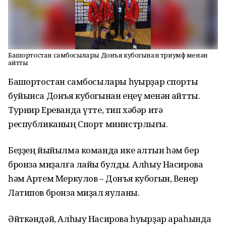
Башҡортостан самбосылары Донъя кубогынан триумф менән
ҡайтты
Башҡортостан самбосылары һуҡырҙар спорты
буйынса Донъя кубогынан еңеү менән ҡайтты.
Турнир Ереванда үтте, тип хәбәр итә
республиканың Спорт министрлығы.
Беҙҙең йыйылма команда ике алтын һәм бер
бронза миҙалға лайыҡ булды. Алһыу Насирова
һәм Артем Меркулов – Донъя кубогын, Венер
Латипов бронза миҙал яуланы.
Әйткәндәй, Алһыу Насирова һуҡырҙар араһында