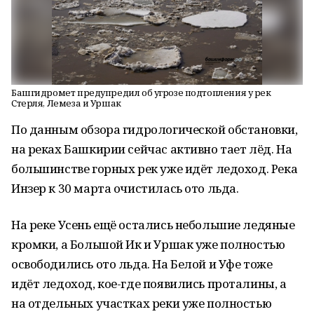
Башгидромет предупредил об угрозе подтопления у рек
Стерля, Лемеза и Уршак
По данным обзора гидрологической обстановки,
на реках Башкирии сейчас активно тает лёд. На
большинстве горных рек уже идёт ледоход. Река
Инзер к 30 марта очистилась ото льда.
На реке Усень ещё остались небольшие ледяные
кромки, а Большой Ик и Уршак уже полностью
освободились ото льда. На Белой и Уфе тоже
идёт ледоход, кое-где появились проталины, а
на отдельных участках реки уже полностью