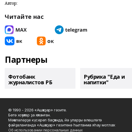
Автор:
Читайте нас
Партнеры
Фотобанк
Рубрика "Еда и
журналистов РБ
напитки"
© 1990 - 2026 «Ашҡаҙар» гәзите.
Бөтә хоҡуҡтар ҙа яҡланған.
Мәҡәләләрҙе күсереп баҫҡанда, йә уларҙы өлөшләтә
файҙаланғанда «Ашҡаҙар» гәзитенә һылтанма яһау мотлаҡ.
Об использовании персональных данных