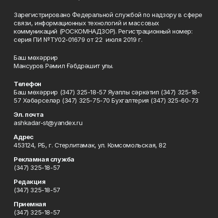
Зарегистрировано Федеральной службой по надзору в сфере
связи, информационных технологий и массовых
коммуникаций (РОСКОМНАДЗОР). Регистрационный номер:
серия ПИ №ТУ02-01679 от 22 июля 2019 г.
Баш мөхәррир
Мансуров Рәмил Ғәбдрәшит улы.
Телефон
Баш мөхәррир (347) 325-18-57 Яуаплы сәркәтип (347) 325-18-
57 Хәбәрселәр (347) 325-75-70 Бухгалтерия (347) 325-60-73
Эл. почта
ashkadar-st@yandex.ru
Адрес
453124, РБ, г. Стерлитамак, ул. Комсомольская, 82
Рекламная служба
(347) 325-18-57
Редакция
(347) 325-18-57
Приемная
(347) 325-18-57