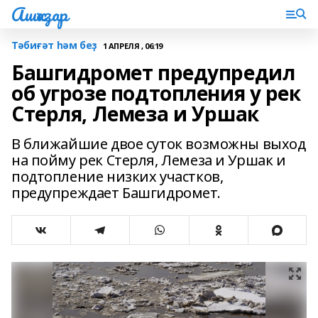
Ашҡаҙар
Тәбиғәт һәм беҙ
1 АПРЕЛЯ , 06:19
Башгидромет предупредил
об угрозе подтопления у рек
Стерля, Лемеза и Уршак
В ближайшие двое суток возможны выход
на пойму рек Стерля, Лемеза и Уршак и
подтопление низких участков,
предупреждает Башгидромет.