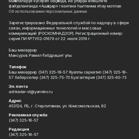
Мәҡәләләрҙе күсереп баҫҡанда, йә уларҙы өлөшләтә
файҙаланғанда «Ашҡаҙар» гәзитенә һылтанма яһау мотлаҡ.
Об использовании персональных данных
Зарегистрировано Федеральной службой по надзору в сфере
связи, информационных технологий и массовых
коммуникаций (РОСКОМНАДЗОР). Регистрационный номер:
серия ПИ №ТУ02-01679 от 22 июля 2019 г.
Баш мөхәррир
Мансуров Рәмил Ғәбдрәшит улы.
Телефон
Баш мөхәррир (347) 325-18-57 Яуаплы сәркәтип (347) 325-18-
57 Хәбәрселәр (347) 325-75-70 Бухгалтерия (347) 325-60-73
Эл. почта
ashkadar-st@yandex.ru
Адрес
453124, РБ, г. Стерлитамак, ул. Комсомольская, 82
Рекламная служба
(347) 325-18-57
Редакция
(347) 325-18-57