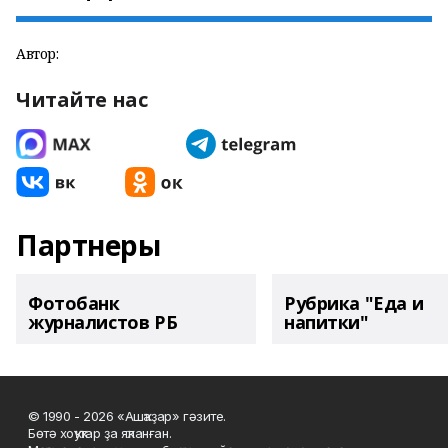
Автор:
Читайте нас
Партнеры
Фотобанк
Рубрика "Еда и
журналистов РБ
напитки"
© 1990 - 2026 «Ашҡаҙар» гәзите.
Бөтә хоҡуҡтар ҙа яҡланған.