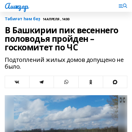
Ашҡаҙар
Тәбиғәт һәм беҙ
14 АПРЕЛЯ , 14:00
В Башкирии пик весеннего
половодья пройден –
госкомитет по ЧС
Подтоплений жилых домов допущено не
было.