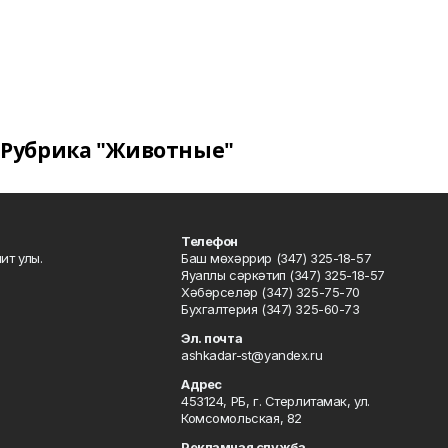
Рубрика "Животные"
Телефон
ит улы.
Баш мөхәррир (347) 325-18-57
Яуаплы сәркәтип (347) 325-18-57
Хәбәрселәр (347) 325-75-70
Бухгалтерия (347) 325-60-73
Эл. почта
ashkadar-st@yandex.ru
Адрес
453124, РБ, г. Стерлитамак, ул.
Комсомольская, 82
Рекламная служба