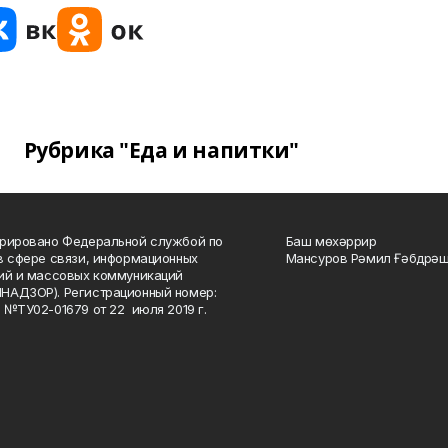
Рубрика "Еда и напитки"
рировано Федеральной службой по
Баш мөхәррир
в сфере связи, информационных
Мансуров Рәмил Ғәбдрәш
ий и массовых коммуникаций
НАДЗОР). Регистрационный номер:
 №ТУ02-01679 от 22 июля 2019 г.