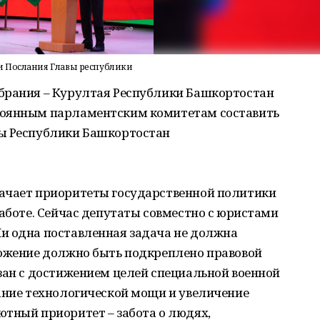
и Послания Главы республики
брания – Курултая Республики Башкортостан
тоянным парламентским комитетам составить
вы Республики Башкортостан
ачает приоритеты государственной политики
работе. Сейчас депутаты совместно с юристами
и одна поставленная задача не должна
ложение должно быть подкреплено правовой
зан с достижением целей специальной военной
ание технологической мощи и увеличение
ютный приоритет – забота о людях,