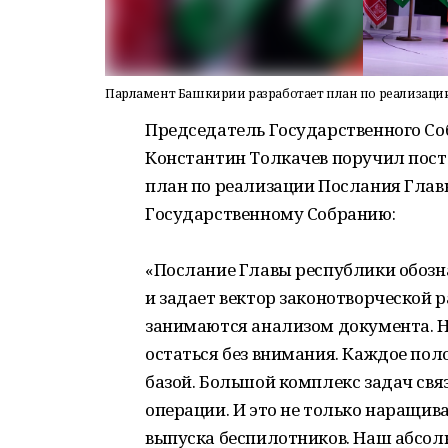
Парламент Башкирии разработает план по реализаци
Председатель Государственного Со
Константин Толкачев поручил пос
план по реализации Послания Гла
Государственному Собранию:
«Послание Главы республики обозн
и задает вектор законотворческой 
занимаются анализом документа. Н
остаться без внимания. Каждое по
базой. Большой комплекс задач свя
операции. И это не только наращив
выпуска беспилотников. Наш абсол