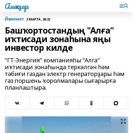
Ашҡаҙар
Йәмғиәт
3 МАРТА , 06:22
Башҡортостандың "Алға"
иҡтисади зонаһына яңы
инвестор килде
"ГТ-Энергия" компанияһы "Алга"
иҡтисади зонаһында теркәлгән һәм
тәбиғи газдан электр генераторҙары һәм
газ поршень ҡоролмалары сығарырға
планлаштыра.