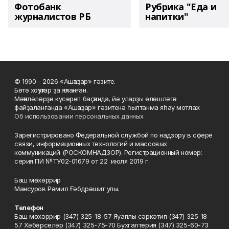
Фотобанк
Рубрика "Еда и
журналистов РБ
напитки"
© 1990 - 2026 «Ашҡаҙар» гәзите.
Бөтә хоҡуҡтар ҙа яҡланған.
Мәҡәләләрҙе күсереп баҫҡанда, йә уларҙы өлөшләтә
файҙаланғанда «Ашҡаҙар» гәзитенә һылтанма яһау мотлаҡ.
Об использовании персональных данных
Зарегистрировано Федеральной службой по надзору в сфере
связи, информационных технологий и массовых
коммуникаций (РОСКОМНАДЗОР). Регистрационный номер:
серия ПИ №ТУ02-01679 от 22 июля 2019 г.
Баш мөхәррир
Мансуров Рәмил Ғәбдрәшит улы.
Телефон
Баш мөхәррир (347) 325-18-57 Яуаплы сәркәтип (347) 325-18-
57 Хәбәрселәр (347) 325-75-70 Бухгалтерия (347) 325-60-73