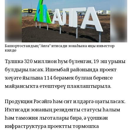
Башҡортостандың "Алға" иҡтисади зонаһына яңы инвестор
килде
Төҙөлөшкә 320 миллион һум бүленгән, 19 эш урыны
булдырыласаҡ. Ишембай районында проект
ҡеүәте йылына 114 берәмек булған беренсе
майҙансыҡта етештереү планлаштырыла.
Продукция Рәсәйгә һәм сит илдәргә оҙатыласаҡ.
Иҡтисади зонаның резиденты статусы һалым
һәм таможня льготалары бирә, ә үҫешкән
инфраструктура проектты тормошҡа