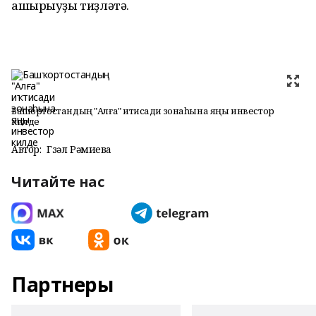
ашырыуҙы тиҙләтә.
Башҡортостандың "Алға" иҡтисади зонаһына яңы инвестор
килде
Автор:
Гүзәл Рәмиева
Читайте нас
Партнеры