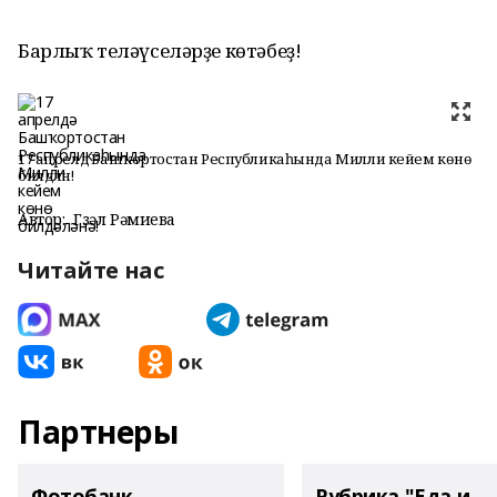
Барлыҡ теләүселәрҙе көтәбеҙ!
17 апрелдә Башҡортостан Республикаһында Милли кейем көнө
билдәләнә!
Автор:
Гүзәл Рәмиева
Читайте нас
Партнеры
Фотобанк
Рубрика "Еда и