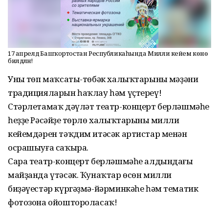
17 апрелдә Башҡортостан Республикаһында Милли кейем көнө
билдәләнә!
Уның төп маҡсаты-төбәк халыҡтарының мәҙәни
традицияларын һаҡлау һәм үҫтереү!
Стәрлетамаҡ дәүләт театр-концерт берләшмәһе
һеҙҙе Рәсәйҙең төрлө халыҡтарының милли
кейемдәрен тәҡдим итәсәк артистар менән
осрашыуға саҡыра.
Сара театр-концерт берләшмәһе алдындағы
майҙанда үтәсәк. Ҡунаҡтар өсөн милли
биҙәүестәр күргәҙмә-йәрминкәһе һәм тематик
фотозона ойоштороласаҡ!