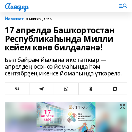
Ашҡаҙар
Йәмғиәт
8 АПРЕЛЯ , 10:16
17 апрелдә Башҡортостан
Республикаһында Милли
кейем көнө билдәләнә!
Был байрам йылына ике тапҡыр —
апрелдең өсөнсө йомаһында һәм
сентябрҙең икенсе йомаһында үткәрелә.