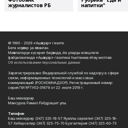
журналистов РБ
напитки"
© 1990 - 2026 «Ашҡаҙар» гәзите.
Бөтә хоҡуҡтар ҙа яҡланған.
Мәҡәләләрҙе күсереп баҫҡанда, йә уларҙы өлөшләтә
файҙаланғанда «Ашҡаҙар» гәзитенә һылтанма яһау мотлаҡ.
Об использовании персональных данных
Зарегистрировано Федеральной службой по надзору в сфере
связи, информационных технологий и массовых
коммуникаций (РОСКОМНАДЗОР). Регистрационный номер:
серия ПИ №ТУ02-01679 от 22 июля 2019 г.
Баш мөхәррир
Мансуров Рәмил Ғәбдрәшит улы.
Телефон
Баш мөхәррир (347) 325-18-57 Яуаплы сәркәтип (347) 325-18-
57 Хәбәрселәр (347) 325-75-70 Бухгалтерия (347) 325-60-73