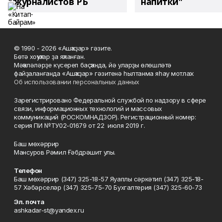
журналистов РБ
напитки"
© 1990 - 2026 «Ашҡаҙар» гәзите.
Бөтә хоҡуҡтар ҙа яҡланған.
Мәҡәләләрҙе күсереп баҫҡанда, йә уларҙы өлөшләтә
файҙаланғанда «Ашҡаҙар» гәзитенә һылтанма яһау мотлаҡ.
Об использовании персональных данных
Зарегистрировано Федеральной службой по надзору в сфере
связи, информационных технологий и массовых
коммуникаций (РОСКОМНАДЗОР). Регистрационный номер:
серия ПИ №ТУ02-01679 от 22 июля 2019 г.
Баш мөхәррир
Мансуров Рәмил Ғәбдрәшит улы.
Телефон
Баш мөхәррир (347) 325-18-57 Яуаплы сәркәтип (347) 325-18-
57 Хәбәрселәр (347) 325-75-70 Бухгалтерия (347) 325-60-73
Эл. почта
ashkadar-st@yandex.ru