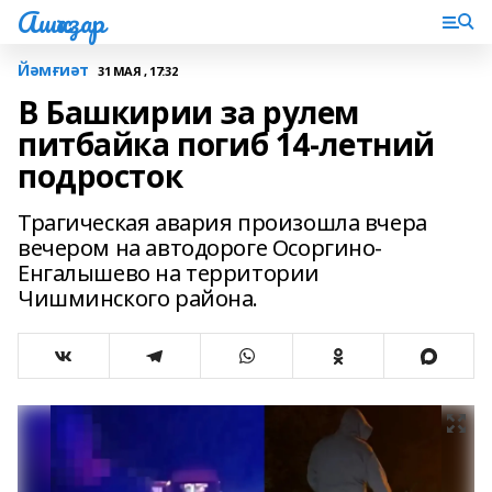
Ашҡаҙар
Йәмғиәт
31 МАЯ , 17:32
В Башкирии за рулем
питбайка погиб 14-летний
подросток
Трагическая авария произошла вчера
вечером на автодороге Осоргино-
Енгалышево на территории
Чишминского района.