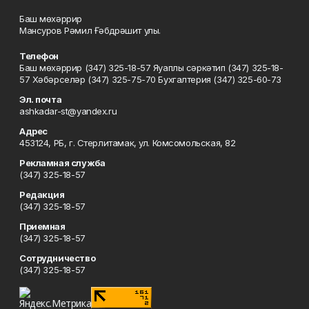
Баш мөхәррир
Мансуров Рәмил Ғәбдрәшит улы.
Телефон
Баш мөхәррир (347) 325-18-57 Яуаплы сәркәтип (347) 325-18-
57 Хәбәрселәр (347) 325-75-70 Бухгалтерия (347) 325-60-73
Эл. почта
ashkadar-st@yandex.ru
Адрес
453124, РБ, г. Стерлитамак, ул. Комсомольская, 82
Рекламная служба
(347) 325-18-57
Редакция
(347) 325-18-57
Приемная
(347) 325-18-57
Сотрудничество
(347) 325-18-57