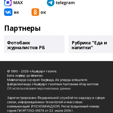
Партнеры
Фотобанк
Рубрика "Еда и
журналистов РБ
напитки"
© 1990 - 2026 «Ашҡаҙар» гәзите.
Бөтә хоҡуҡтар ҙа яҡланған.
Мәҡәләләрҙе күсереп баҫҡанда, йә уларҙы өлөшләтә
файҙаланғанда «Ашҡаҙар» гәзитенә һылтанма яһау мотлаҡ.
Об использовании персональных данных
Зарегистрировано Федеральной службой по надзору в сфере
связи, информационных технологий и массовых
коммуникаций (РОСКОМНАДЗОР). Регистрационный номер:
серия ПИ №ТУ02-01679 от 22 июля 2019 г.