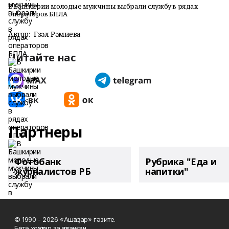
В Башкирии молодые мужчины выбрали службу в рядах
операторов БПЛА
Автор:
Гүзәл Рәмиева
Читайте нас
Партнеры
Фотобанк
Рубрика "Еда и
журналистов РБ
напитки"
© 1990 - 2026 «Ашҡаҙар» гәзите.
Бөтә хоҡуҡтар ҙа яҡланған.