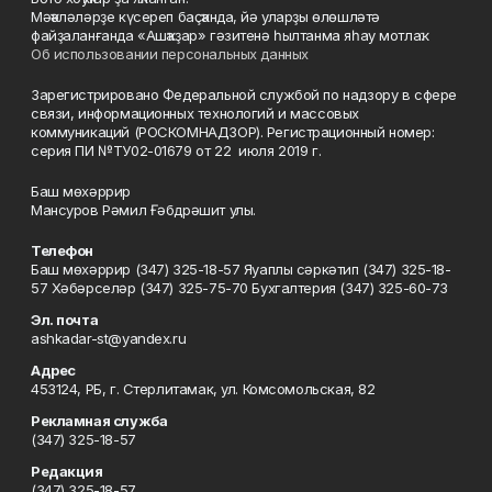
Мәҡәләләрҙе күсереп баҫҡанда, йә уларҙы өлөшләтә
файҙаланғанда «Ашҡаҙар» гәзитенә һылтанма яһау мотлаҡ.
Об использовании персональных данных
Зарегистрировано Федеральной службой по надзору в сфере
связи, информационных технологий и массовых
коммуникаций (РОСКОМНАДЗОР). Регистрационный номер:
серия ПИ №ТУ02-01679 от 22 июля 2019 г.
Баш мөхәррир
Мансуров Рәмил Ғәбдрәшит улы.
Телефон
Баш мөхәррир (347) 325-18-57 Яуаплы сәркәтип (347) 325-18-
57 Хәбәрселәр (347) 325-75-70 Бухгалтерия (347) 325-60-73
Эл. почта
ashkadar-st@yandex.ru
Адрес
453124, РБ, г. Стерлитамак, ул. Комсомольская, 82
Рекламная служба
(347) 325-18-57
Редакция
(347) 325-18-57