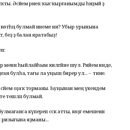
ты. Әсәйемә әрнеп ҡысҡырғанымды һиҙмәй ҙә
 көтһәң булмай инеме ни? Убыр урынына
, беҙ ҙә балан яратабыҙ!
п:
 менән һыйлайһым килгәйне шул. Рәнйемә инде,
ҙған булһа, тағы ла уңыш бирер ул... – тине.
 әсәйем оҙаҡ торманы. Һуңынан мең үкендем
әкте тешләп булмай.
мағанса күпереп сәскә атты, көҙгә емешенән
ә ризығына яҙманы...