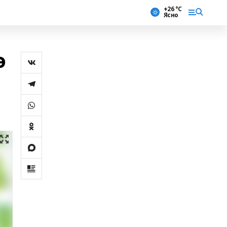
+26 °С
Ясно
ә