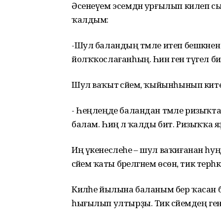
Әсенеүем эсемдән урғылып килеп сыҡ
ҡалдым:
-Шул баландың тәмле итеп бешкәнен
йолҡҡослағанһың. Һин генә түгел бит
Шул ваҡыт әсәйем, ҡыйынһынып ките
- Һеңлеңде баландан тәмле ризыҡтар
балам. Һиңә лә ҡалды бит. Ризыҡҡа я
Иң үкенеслеһе ­– шул ваҡиғанан һуң
әсәйемә ҡаты бәрелгәнем өсөн, тик терһ
Киләһе йылына баланым бер ҡасан бул
һығылып ултырҙы. Тик әсәйемдең ген