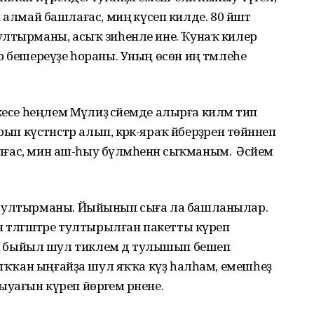
 йәшәй алмай башлағас, миңә күсеп килде. 80 йәштә
ултырманы, асыҡ зиһенле ине. Ҡунаҡ килер
р бешереүҙе һораны. Уның өсөн иң тәмлеһе
есе һеңлем Мәүлиҙә әсәйемде алырға киләм тип
рып күстәнәстәр алып, кәрәк-яраҡ әйберҙәрен төйнәнеп
булғас, мин аш-һыу бүлмәһенән сыҡманым. Әсәйем
п ултырманы. Йыйынып сыға ла башланылар.
 тәлгәштәре тултырылған пакетты күреп
быйыл шул тиклем дә тулышып бешеп
 Сыҡҡан ыңғайҙа шул яҡҡа күҙ һалһам, емешһеҙ
ағын күреп йөрәгем әрнене.