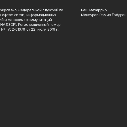
рировано Федеральной службой по
Баш мөхәррир
в сфере связи, информационных
Мансуров Рәмил Ғәбдрәш
ий и массовых коммуникаций
НАДЗОР). Регистрационный номер:
 №ТУ02-01679 от 22 июля 2019 г.