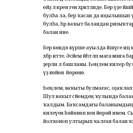
өйҙә лә әкрен генә хәрәкәтләнде. Бер үҙе
булһа ла, бер ҡасан да яңылышып 
булһа, һәр ваҡыт баландан ризыҡта
балан ине.
Бер көндө күрше ауылда йәшәүсе иң к
хәбәр итте. Әсәйем йәһәтләп магазинға ба
әҙерләнә лә башланы. Һеңлем килер 
үҙ көйөнә йөрөнө.
Һеңлем, ваҡыты булмағас, оҙаҡла
Шул ваҡыт әсәйемдең ҡулында балан
ҡалдым. Баҡсамдағы баланымдың 
килеүенә һөйөнөп кенә йөрөй инем.
йолҡоноп ултырып ҡалған балан ҡыу