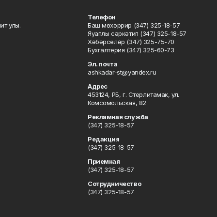
Телефон
ит улы.
Баш мөхәррир (347) 325-18-57
Яуаплы сәркәтип (347) 325-18-57
Хәбәрселәр (347) 325-75-70
Бухгалтерия (347) 325-60-73
Эл. почта
ashkadar-st@yandex.ru
Адрес
453124, РБ, г. Стерлитамак, ул.
Комсомольская, 82
Рекламная служба
(347) 325-18-57
Редакция
(347) 325-18-57
Приемная
(347) 325-18-57
Сотрудничество
(347) 325-18-57