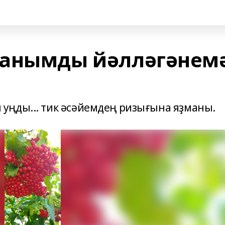
ланымды йәлләгәнем
уңды... тик әсәйемдең ризығына яҙманы.