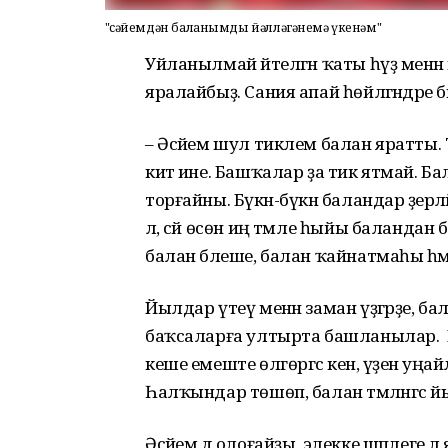
"Әсәйемдән баланымды йәлләгәнемә үкенәм"
Уйланылмай әйтелгән ҡаты һүҙ менә
яралайбыҙ. Сания апай һөйләгәндәре бы
– Әсәйем шул тиклем балан яратты.
китә ине. Башҡалар ҙа тик ятмай. Б
торғайны. Бүкән-бүкән баландар әҙе
лә, сәй өсөн иң тәмле һыйы баландан
балан бәлеше, балан ҡайнатмаһы һәм 
Йылдар үтеү менән заман үҙгәрҙе, б
баҡсаларға ултырта башланылар. Йы
кеше емеште өлгөргәс кенә, үҙенә уңа
Һалҡындар төшөп, балан тәмләнгәс й
Әсәйем дә олоғайҙы, элекке шәплеге л