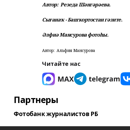
Автор:
Резеда Шәнгәрәева.
Сығанаҡ - Башҡортостан гәзите.
Әлфиә Мансурова фотоһы.
Автор:
Альфия Мансурова
Читайте нас
Партнеры
Фотобанк журналистов РБ