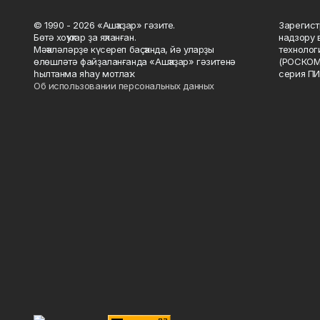
© 1990 - 2026 «Ашҡаҙар» гәзите.
Зарегист
Бөтә хоҡуҡтар ҙа яҡланған.
надзору 
Мәҡәләләрҙе күсереп баҫҡанда, йә уларҙы
технолог
өлөшләтә файҙаланғанда «Ашҡаҙар» гәзитенә
(РОСКОМ
һылтанма яһау мотлаҡ.
серия ПИ
Об использовании персональных данных