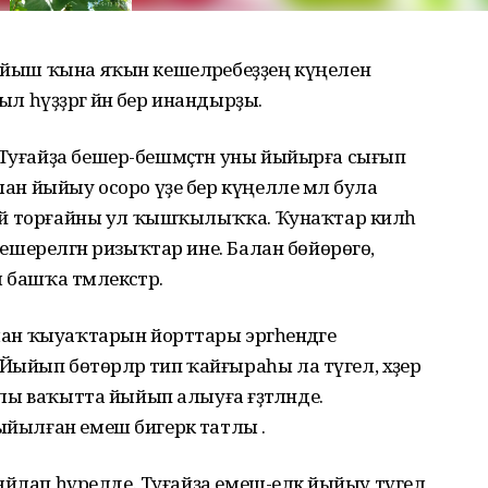
н йыш ҡына яҡын кешеләребеҙҙең күңелен
л һүҙҙәргә йәнә бер инандырҙы.
 Туғайҙа бешер-бешмәҫтән уны йыйырға сығып
алан йыйыу осоро үҙе бер күңелле мәл була
рләй торғайны ул ҡышҡылыҡҡа. Ҡунаҡтар килһә
 бешерелгән ризыҡтар ине. Балан бөйөрөгө,
башҡа тәмлекәстәр.
алан ҡыуаҡтарын йорттары эргәһендәге
йып бөтөрәләр тип ҡайғыраһы ла түгел, хәҙер
йлы ваҡытта йыйып алыуға ғәҙәтләнде.
ыйылған емеш бигерәк татлы .
ә яйлап һүрелде. Туғайҙа емеш-еләк йыйыу түгел,