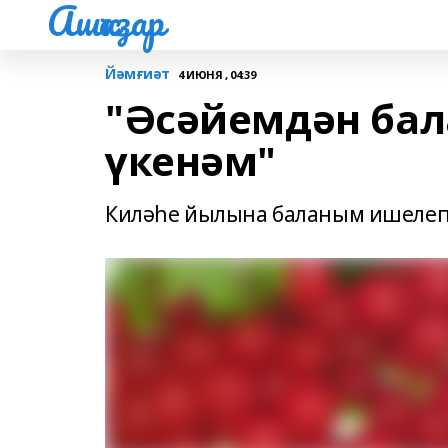
Ашҡаҙар
Йәмғиәт
4 ИЮНЯ , 04:39
"Әсәйемдән ба
үкенәм"
Киләһе йылына баланым ишелеп 