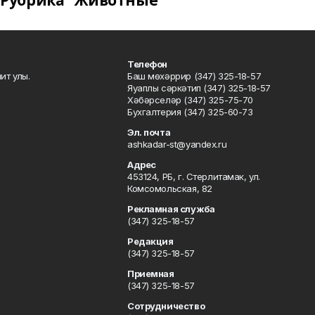
Рубрика "Животные"
Телефон
ит улы.
Баш мөхәррир (347) 325-18-57
Яуаплы сәркәтип (347) 325-18-57
Хәбәрселәр (347) 325-75-70
Бухгалтерия (347) 325-60-73
Эл. почта
ashkadar-st@yandex.ru
Адрес
453124, РБ, г. Стерлитамак, ул.
Комсомольская, 82
Рекламная служба
(347) 325-18-57
Редакция
(347) 325-18-57
Приемная
(347) 325-18-57
Сотрудничество