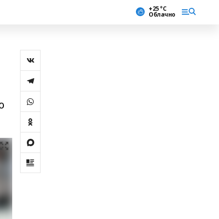
+25 °С
Облачно
о