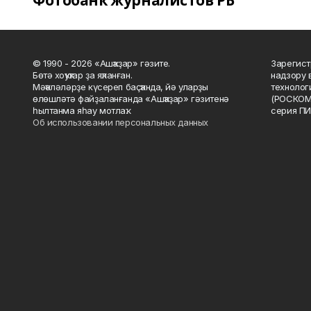
Фотобанк журналистов РБ
© 1990 - 2026 «Ашҡаҙар» гәзите.
Зарегист
Бөтә хоҡуҡтар ҙа яҡланған.
надзору 
Мәҡәләләрҙе күсереп баҫҡанда, йә уларҙы
технолог
өлөшләтә файҙаланғанда «Ашҡаҙар» гәзитенә
(РОСКОМ
һылтанма яһау мотлаҡ.
серия ПИ
Об использовании персональных данных