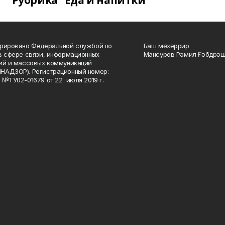
Рубрика "Еда и напитки"
рировано Федеральной службой по
Баш мөхәррир
в сфере связи, информационных
Мансуров Рәмил Ғәбдрәш
ий и массовых коммуникаций
НАДЗОР). Регистрационный номер:
 №ТУ02-01679 от 22 июля 2019 г.