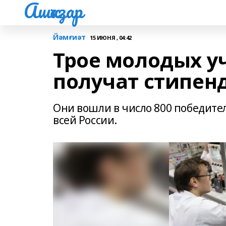
Ашҡаҙар
Йәмғиәт
15 ИЮНЯ , 04:42
Трое молодых у
получат стипен
Они вошли в число 800 победите
всей России.