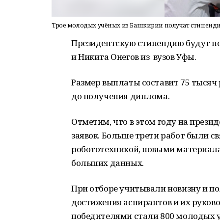
Трое молодых учёных из Башкирии получат стипенд
Президентскую стипендию будут п
и Никита Онегов из вузов Уфы.
Размер выплаты составит 75 тысяч 
до получения диплома.
Отметим, что в этом году на прези
заявок. Больше трети работ были с
робототехникой, новыми материал
больших данных.
При отборе учитывали новизну и по
достижения аспирантов и их руковод
победителями стали 800 молодых у