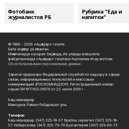
Фотобанк
Рубрика "Еда и
журналистов РБ
напитки"
© 1990 - 2026 «Ашҡаҙар» гәзите.
Бөтә хоҡуҡтар ҙа яҡланған.
Мәҡәләләрҙе күсереп баҫҡанда, йә уларҙы өлөшләтә
файҙаланғанда «Ашҡаҙар» гәзитенә һылтанма яһау мотлаҡ.
Об использовании персональных данных
Зарегистрировано Федеральной службой по надзору в сфере
связи, информационных технологий и массовых
коммуникаций (РОСКОМНАДЗОР). Регистрационный номер:
серия ПИ №ТУ02-01679 от 22 июля 2019 г.
Баш мөхәррир
Мансуров Рәмил Ғәбдрәшит улы.
Телефон
Баш мөхәррир (347) 325-18-57 Яуаплы сәркәтип (347) 325-18-
57 Хәбәрселәр (347) 325-75-70 Бухгалтерия (347) 325-60-73