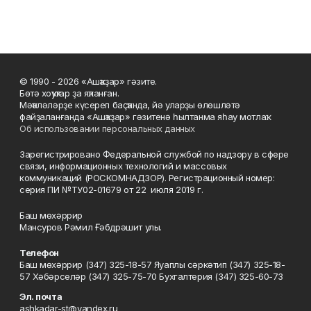
© 1990 - 2026 «Ашҡаҙар» гәзите.
Бөтә хоҡуҡтар ҙа яҡланған.
Мәҡәләләрҙе күсереп баҫҡанда, йә уларҙы өлөшләтә
файҙаланғанда «Ашҡаҙар» гәзитенә һылтанма яһау мотлаҡ.
Об использовании персональных данных
Зарегистрировано Федеральной службой по надзору в сфере
связи, информационных технологий и массовых
коммуникаций (РОСКОМНАДЗОР). Регистрационный номер:
серия ПИ №ТУ02-01679 от 22 июля 2019 г.
Баш мөхәррир
Мансуров Рәмил Ғәбдрәшит улы.
Телефон
Баш мөхәррир (347) 325-18-57 Яуаплы сәркәтип (347) 325-18-
57 Хәбәрселәр (347) 325-75-70 Бухгалтерия (347) 325-60-73
Эл. почта
ashkadar-st@yandex.ru