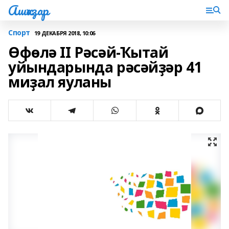
Ашҡаҙар
Спорт
19 ДЕКАБРЯ 2018, 10:06
Өфөлә II Рәсәй-Ҡытай
уйындарында рәсәйҙәр 41
миҙал яуланы