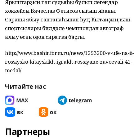
Ярыштарҙың төп судьяһы булып легендар
хоккейсы Вячеслав Фетисов сығыш яһаны.
Сараны ябыу тантанаһынан һуң Ҡытайҙың йәш
спортсылары билдәле чемпиондан автограф
алыу өсөн оҙон сиратҡа баҫты.
http://www.bashinform.ru/news/1253200-v-ufe-na-ii-
rossiysko-kitayskikh-igrakh-rossiyane-zavoevali-41-
medal/
Читайте нас
Партнеры