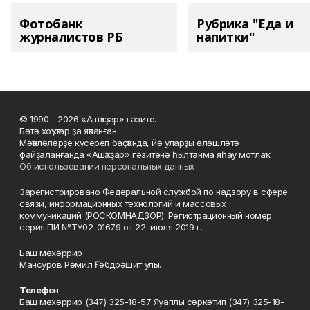
Фотобанк
Рубрика "Еда и
журналистов РБ
напитки"
© 1990 - 2026 «Ашҡаҙар» гәзите.
Бөтә хоҡуҡтар ҙа яҡланған.
Мәҡәләләрҙе күсереп баҫҡанда, йә уларҙы өлөшләтә
файҙаланғанда «Ашҡаҙар» гәзитенә һылтанма яһау мотлаҡ.
Об использовании персональных данных
Зарегистрировано Федеральной службой по надзору в сфере
связи, информационных технологий и массовых
коммуникаций (РОСКОМНАДЗОР). Регистрационный номер:
серия ПИ №ТУ02-01679 от 22 июля 2019 г.
Баш мөхәррир
Мансуров Рәмил Ғәбдрәшит улы.
Телефон
Баш мөхәррир (347) 325-18-57 Яуаплы сәркәтип (347) 325-18-