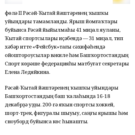
Өфөлә II Рәсәй-Ҡытай йәштәренең ҡышҡы
уйындары тамамланды. Ярыш йомғаҡтары
буйынса Рәсәй йыйылмаһы 41 миҙал яуланы,
Ҡытай спортсылары иҫәбендә — 31 миҙал, тип
хәбәр итте «Фейсбук»тағы сәхифәһендә
ойоштороусылар вәкиле һәм Башҡортостандың
Спорт көрәше федерацияһы матбуғат секретары
Елена Ледяйкина.
Рәсәй-Ҡытай йәштәренең ҡышҡы уйындары
Башҡортостандың баш ҡалаһында 16-18
декабрҙә уҙҙы. 200-гә яҡын спортсы хоккей,
шорт-трек, фигуралы шыуыу, саңғы ярышы һәм
сноуборд буйынса көс һынашты.