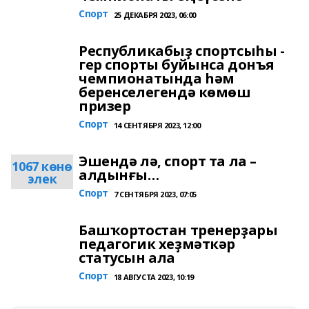
Спорт
25 ДЕКАБРЯ 2023, 06:00
Республикабыҙ спортсыһы -
гер спорты буйынса донъя
чемпионатында һәм
беренселегендә көмөш
призер
Спорт
14 СЕНТЯБРЯ 2023, 12:00
Эшендә лә, спорт та ла –
1067 көнө
алдынғы…
элек
Спорт
7 СЕНТЯБРЯ 2023, 07:05
Башҡортостан тренерҙары
педагогик хеҙмәткәр
статусын ала
Спорт
18 АВГУСТА 2023, 10:19