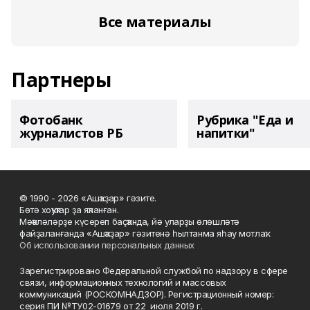
Все материалы
Партнеры
Фотобанк
Рубрика "Еда и
журналистов РБ
напитки"
© 1990 - 2026 «Ашҡаҙар» гәзите.
Бөтә хоҡуҡтар ҙа яҡланған.
Мәҡәләләрҙе күсереп баҫҡанда, йә уларҙы өлөшләтә
файҙаланғанда «Ашҡаҙар» гәзитенә һылтанма яһау мотлаҡ.
Об использовании персональных данных
Зарегистрировано Федеральной службой по надзору в сфере
связи, информационных технологий и массовых
коммуникаций (РОСКОМНАДЗОР). Регистрационный номер:
серия ПИ №ТУ02-01679 от 22 июля 2019 г.