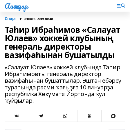
Ашҡаҙар
Спорт
11 ЯНВАРЯ 2019, 08:40
Таһир Ибраһимов «Салауат
Юлаев» хоккей клубының
генераль директоры
вазифаһынан бушатылды
«Салауат Юлаев» хоккей клубында Таһир
Ибраһимовты генераль директор
вазифаһынан бушаттылар. Эштән ебәреү
тураһында рәсми ҡағыҙға 10 ғинуарҙа
республика Хөкүмәте Йортонда ҡул
ҡуйҙылар.