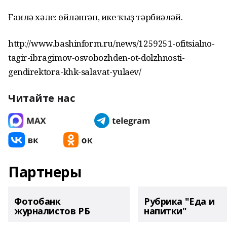
Ғаилә хәле: өйләнгән, ике ҡыҙ тәрбиәләй.
http://www.bashinform.ru/news/1259251-ofitsialno-
tagir-ibragimov-osvobozhden-ot-dolzhnosti-
gendirektora-khk-salavat-yulaev/
Читайте нас
Партнеры
Фотобанк
Рубрика "Еда и
журналистов РБ
напитки"