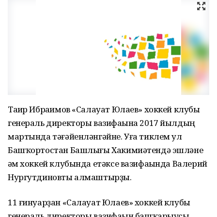
Таһир Ибраһимов «Салауат Юлаев» хоккей клубы
генераль директоры вазифаһына 2017 йылдың
мартында тәғәйенләнгәйне. Уға тиклем ул
Башҡортостан Башлығы Хакимиәтендә эшләне
һәм хоккей клубында етәксе вазифаһында Валерий
Нургутдиновты алмаштырҙы.
11 ғинуарҙан «Салауат Юлаев» хоккей клубы
генераль директоры вазифаһын башҡарыусы