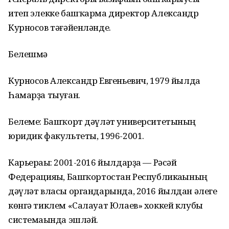
итеп элекке башҡарма директор Александр
Курносов тәғәйенләнде.
Белешмә
Курносов Александр Евгеньевич, 1979 йылда
Һамарҙа тыуған.
Белеме: Башҡорт дәүләт университетының
юридик факультеты, 1996-2001.
Карьераһы: 2001-2016 йылдарҙа — Рәсәй
Федерацияһы, Башҡортостан Республикаһының
дәүләт власы органдарында, 2016 йылдан әлеге
көнгә тиклем «Салауат Юлаев» хоккей клубы
системаһында эшләй.