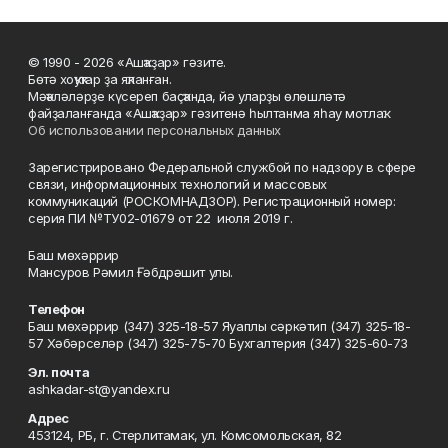
© 1990 - 2026 «Ашҡаҙар» гәзите.
Бөтә хоҡуҡтар ҙа яҡланған.
Мәҡәләләрҙе күсереп баҫҡанда, йә уларҙы өлөшләтә
файҙаланғанда «Ашҡаҙар» гәзитенә һылтанма яһау мотлаҡ.
Об использовании персональных данных
Зарегистрировано Федеральной службой по надзору в сфере
связи, информационных технологий и массовых
коммуникаций (РОСКОМНАДЗОР). Регистрационный номер:
серия ПИ №ТУ02-01679 от 22 июля 2019 г.
Баш мөхәррир
Мансуров Рәмил Ғәбдрәшит улы.
Телефон
Баш мөхәррир (347) 325-18-57 Яуаплы сәркәтип (347) 325-18-
57 Хәбәрселәр (347) 325-75-70 Бухгалтерия (347) 325-60-73
Эл. почта
ashkadar-st@yandex.ru
Адрес
453124, РБ, г. Стерлитамак, ул. Комсомольская, 82