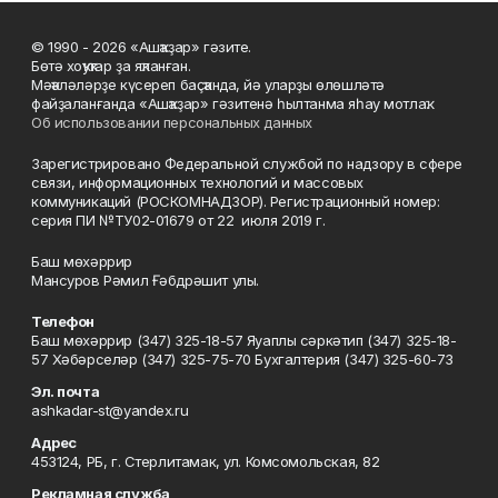
© 1990 - 2026 «Ашҡаҙар» гәзите.
Бөтә хоҡуҡтар ҙа яҡланған.
Мәҡәләләрҙе күсереп баҫҡанда, йә уларҙы өлөшләтә
файҙаланғанда «Ашҡаҙар» гәзитенә һылтанма яһау мотлаҡ.
Об использовании персональных данных
Зарегистрировано Федеральной службой по надзору в сфере
связи, информационных технологий и массовых
коммуникаций (РОСКОМНАДЗОР). Регистрационный номер:
серия ПИ №ТУ02-01679 от 22 июля 2019 г.
Баш мөхәррир
Мансуров Рәмил Ғәбдрәшит улы.
Телефон
Баш мөхәррир (347) 325-18-57 Яуаплы сәркәтип (347) 325-18-
57 Хәбәрселәр (347) 325-75-70 Бухгалтерия (347) 325-60-73
Эл. почта
ashkadar-st@yandex.ru
Адрес
453124, РБ, г. Стерлитамак, ул. Комсомольская, 82
Рекламная служба