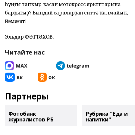
һуңғы тапҡыр ҡасан мотокросс ярыштарына
барҙығыҙ? Бындай сараларҙан ситтә ҡалмайыҡ,
йәмәғәт!
Эльдар ФӘТТӘХОВ.
Читайте нас
Партнеры
Фотобанк
Рубрика "Еда и
журналистов РБ
напитки"