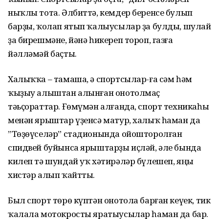
ныҡлы тота. Әлбиттә, кемдер беренсе булып
барҙы, ҡолап ятып ҡалыусылар ҙа булды, шулай
ҙа бирешмәне, йәнә һикереп тороп, газға
йәлләмәй баҫты.
Халыҡҡа – тамаша, ә спортсылар-ға сәм һәм
ҡыҙыу алыштан алынған онотолмаҫ
тәьҫораттар. Ғөмүмән алғанда, спорт техникаһы
менән ярыштар үҙенсә матур, халыҡ һаман да
”Төҙөүселәр” стадионында ойошторолған
спидвей буйынса ярыштарҙы иҫләй, әле бында
килеп тә шундай уҡ хәтирәләр бүлешеп, яңы
хистәр алып ҡайтты.
Был спорт төрө күптән онотола барған кеүек, тик
ҡалала мотокросты яратыусылар һаман да бар.