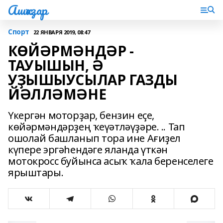
Ашҡаҙар
Спорт
22 ЯНВАРЯ 2019, 08:47
КӨЙӘРМӘНДӘР -
ТАУЫШЫН, Ә
УҘЫШЫУСЫЛАР ГАЗДЫ
ЙӘЛЛӘМӘНЕ
Үкергән моторҙар, бензин еҫе,
көйәрмәндәрҙең ҡеүәтләүҙәре. .. Тап
ошолай башланып тора ине Ағиҙел
күпере эргәһендәге яланда үткән
мотокросс буйынса асыҡ ҡала беренселеге
ярыштары.