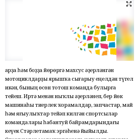
Ҡарҙа һәм боҙҙа йөрөргә махсус әҙерләнгән
мотоциклдарҙы ярышҡа сығарыу еңелдән түгел
икән, бының өсөн тотош команда булырға
тейеш. Иртә менән ныҡлы әҙерләнеп, бер йөк
машинаһы тиерлек ҡорамалдар, запчастар, май
һәм яғыулыҡтар тейәп килгән спортсылар
командалары һабантуй байрамдарындағы
кеүек Стәрлетамаҡ эргәһенә йыйылды.