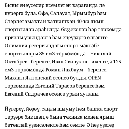
Быны еңеүселәр исемлеген ҡарағанда лә
күрергә була. Өфө, Салауат, Ырымбур һәм
Стәрлетамаҡтан ҡатнашҡан 40-ҡа яҡын
спортсылар араһында беҙҙекеләр һәр төркөмдә
призлы урындарға һәм еңеүҙәргә өлгәште.
Олимпия резервындағы спорт мәктәбе
спортсылары 85 см3 төркөмөндә – Николай
Октябрев –беренсе, Иван Свинухов – икенсе, ә 125
см3 төркөмөндә Роман Лахбаум – беренсе,
Михаил Ялтонский өсөнсө булды. OPEN
төркөмөндә Евгений Тарасов беренсе һәм
Евгений Сидрачев өсөнсө урын яуланы.
Йүгереү, йөҙөү, саңғы шыуыу һәм башҡа спорт
төрҙәре бик шәп, ә бына техника менән ярыш
бөтөнләй үҙенсәлекле һәм сәмле. Ә һеҙ үҙегеҙ