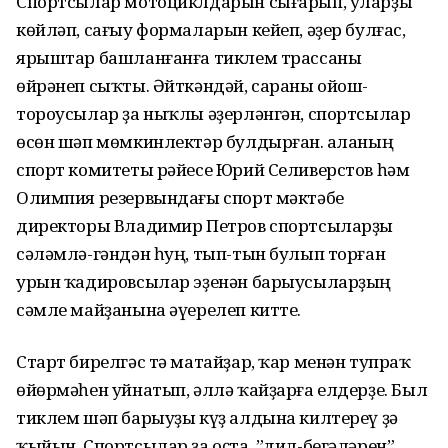
Спортсылар мотоциклдарын сығарып, уларҙы
көйләп, сағыу формаларын кейеп, әҙер булғас,
ярыштар башланғанға тиклем трассаны
өйрәнеп сыҡты. Әйткәндәй, сараны ойош-
тороусылар ҙа ныҡлы әҙерләнгән, спортсылар
өсөн шәп мөмкинлектәр булдырған. Ҡаланың
спорт комитеты рәйесе Юрий Селиверстов һәм
Олимпия резервындағы спорт мәктәбе
директоры Владимир Петров спортсыларҙы
сәләмлә-гәндән һуң, тып-тын булып торған
урын ҡадировсылар эҙенән барыусыларҙың
сәмле майҙанына әүерелеп китте.
Старт бирелгәс тә матайҙар, ҡар менән тупраҡ
өйөрмәһен уйнатып, әллә ҡайҙарға елдерҙе. Был
тиклем шәп барыуҙы күҙ алдына килтереү ҙә
ҡыйын. Спортсылар ҙа оҫта, ”дил-бегәләрен”