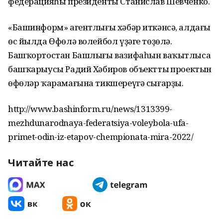
федерацияһы президенты Станислав Шевченко.
«Башинформ» агентлығы хәбәр иткәнсә, алдағы
өс йылда Өфөлә волейбол үҙәге төҙөлә.
Башҡортостан Башлығы вазифаһын ваҡытлыса
башҡарыусы Радий Хәбиров объекттың проектын
өфөләр ҡарамағына тикшереүгә сығарҙы.
http://www.bashinform.ru/news/1313399-
mezhdunarodnaya-federatsiya-voleybola-ufa-
primet-odin-iz-etapov-chempionata-mira-2022/
Читайте нас