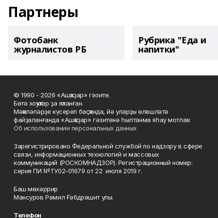
Партнеры
Фотобанк
Рубрика "Еда и
журналистов РБ
напитки"
© 1990 - 2026 «Ашҡаҙар» гәзите.
Бөтә хоҡуҡтар ҙа яҡланған.
Мәҡәләләрҙе күсереп баҫҡанда, йә уларҙы өлөшләтә
файҙаланғанда «Ашҡаҙар» гәзитенә һылтанма яһау мотлаҡ.
Об использовании персональных данных
Зарегистрировано Федеральной службой по надзору в сфере
связи, информационных технологий и массовых
коммуникаций (РОСКОМНАДЗОР). Регистрационный номер:
серия ПИ №ТУ02-01679 от 22 июля 2019 г.
Баш мөхәррир
Мансуров Рәмил Ғәбдрәшит улы.
Телефон