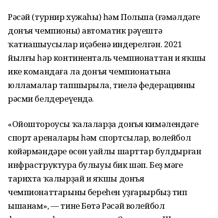
Рәсәй (турнир хужаһы) һәм Польша (ғәмәлдәге
донъя чемпионы) автоматик рәүештә
ҡатнашыусылар иҫәбенә индерелгән. 2021
йылғы һәр континенталь чемпионаттан иң яҡшы
ике командаға ла донъя чемпионатына
юлламалар тапшырыла, тиелә федерацияның
рәсми белдереүендә.
«Ойоштороусы ҡалаларҙа донъя кимәлендәге
спорт ареналары һәм спортсылар, волейбол
көйәрмәндәре өсөн уңайлы шарттар булдырған
инфраструктура булыуы бик шәп. Беҙ мәңге
тарихта ҡалырҙай иң яҡшы донъя
чемпионаттарының береһен уҙғарырбыҙ тип
ышанам», — тине Бөтә Рәсәй волейбол