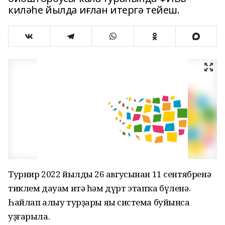
киләһе йылда иғлан итергә тейеш.
Турнир 2022 йылдың 26 авгусынан 11 сентябренә
тиклем дауам итә һәм дүрт этапҡа бүленә.
Һайлап алыу турҙары яңы система буйынса
уҙғарыла.