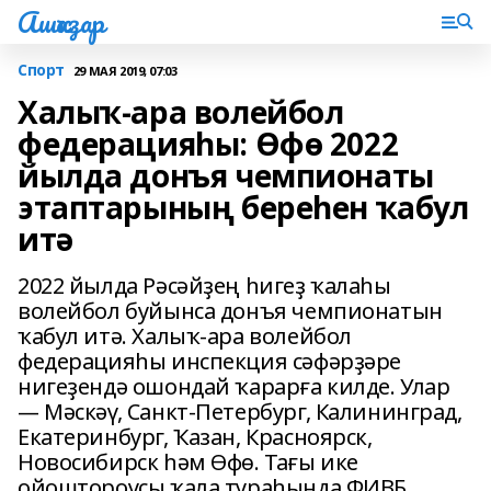
Ашҡаҙар
Спорт
29 МАЯ 2019, 07:03
Халыҡ-ара волейбол
федерацияһы: Өфө 2022
йылда донъя чемпионаты
этаптарының береһен ҡабул
итә
2022 йылда Рәсәйҙең һигеҙ ҡалаһы
волейбол буйынса донъя чемпионатын
ҡабул итә. Халыҡ-ара волейбол
федерацияһы инспекция сәфәрҙәре
нигеҙендә ошондай ҡарарға килде. Улар
— Мәскәү, Санкт-Петербург, Калининград,
Екатеринбург, Ҡазан, Красноярск,
Новосибирск һәм Өфө. Тағы ике
ойоштороусы ҡала тураһында ФИВБ