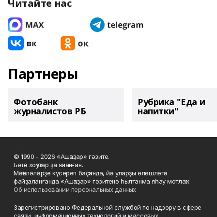
Читайте нас
Партнеры
Фотобанк
Рубрика "Еда и
журналистов РБ
напитки"
© 1990 - 2026 «Ашҡаҙар» гәзите.
Бөтә хоҡуҡтар ҙа яҡланған.
Мәҡәләләрҙе күсереп баҫҡанда, йә уларҙы өлөшләтә
файҙаланғанда «Ашҡаҙар» гәзитенә һылтанма яһау мотлаҡ.
Об использовании персональных данных
Зарегистрировано Федеральной службой по надзору в сфере
связи, информационных технологий и массовых