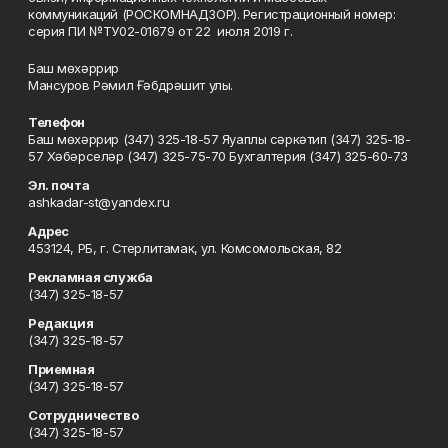
коммуникаций (РОСКОМНАДЗОР). Регистрационный номер:
серия ПИ №ТУ02-01679 от 22 июля 2019 г.
Баш мөхәррир
Мансуров Рәмил Ғәбдрәшит улы.
Телефон
Баш мөхәррир (347) 325-18-57 Яуаплы сәркәтип (347) 325-18-
57 Хәбәрселәр (347) 325-75-70 Бухгалтерия (347) 325-60-73
Эл. почта
ashkadar-st@yandex.ru
Адрес
453124, РБ, г. Стерлитамак, ул. Комсомольская, 82
Рекламная служба
(347) 325-18-57
Редакция
(347) 325-18-57
Приемная
(347) 325-18-57
Сотрудничество
(347) 325-18-57