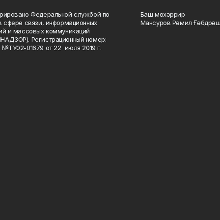
рировано Федеральной службой по
Баш мөхәррир
в сфере связи, информационных
Мансуров Рәмил Ғәбдрәш
ий и массовых коммуникаций
НАДЗОР). Регистрационный номер:
 №ТУ02-01679 от 22 июля 2019 г.