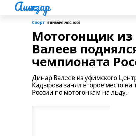
Ашҡаҙар
Спорт
5 ЯНВАРЯ 2020, 10:05
Мотогонщик из
Валеев поднялся
чемпионата Рос
Динар Валеев из уфимского Центр
Кадырова занял второе место на
России по мотогонкам на льду.