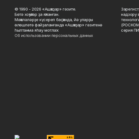
© 1990 - 2026 «Ашҡаҙар» гәзите.
Зарегист
Бөтә хоҡуҡтар ҙа яҡланған.
надзору 
Мәҡәләләрҙе күсереп баҫҡанда, йә уларҙы
технолог
өлөшләтә файҙаланғанда «Ашҡаҙар» гәзитенә
(РОСКОМ
һылтанма яһау мотлаҡ.
серия ПИ
Об использовании персональных данных