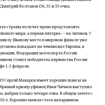
Дмитрий Колтаков (36, 35 и 33 очка,
та страны получат право представлять
онате мира, а первая пятерка — на личном. С
аниилу Иванову место в мировом финале уже
ртсмена попадают на чемпионат Европы, в
рмации, Федерация мотоспорта России
нином станет победитель первенства России
фе 1-2 февраля.
19 Сергей Макаров имеет хорошие шансы на
еребряный призер уфимец Иван Чичков выступил
, набрав только четыре очка. В общем зачете с
 10-е. Хорошие шансы стать напарником