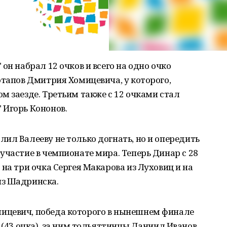
он набрал 12 очков и всего на одно очко
этапов Дмитрия Хомицевича, у которого,
м заезде. Третьим также с 12 очками стал
 Игорь Кононов.
ил Валееву не только догнать, но и опередить
участие в чемпионате мира. Теперь Динар с 28
на три очка Сергея Макарова из Луховиц и на
из Шадринска.
ицевич, победа которого в нынешнем финале
 (43 очка), за ним тольяттинцы Даниил Иванов