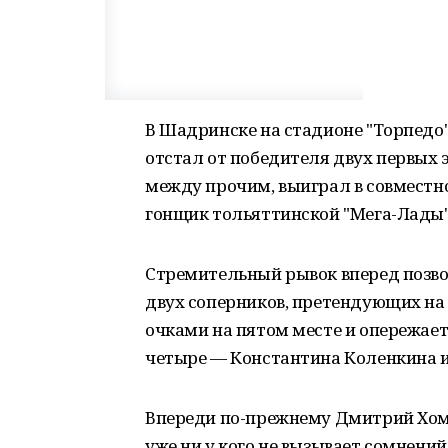
В Шадринске на стадионе "Торпедо" 
отстал от победителя двух первых 
между прочим, выиграл в совместно
гонщик тольяттинской "Мега-Лады"
Стремительный рывок вперед позвол
двух соперников, претендующих на 
очками на пятом месте и опережает 
четыре — Константина Коленкина 
Впереди по-прежнему Дмитрий Хом
уже ни у кого не вызывает сомнений