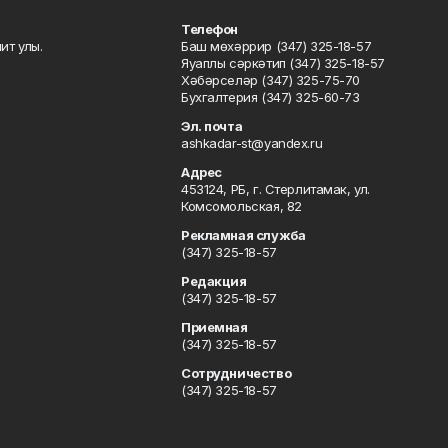
Телефон
ит улы.
Баш мөхәррир (347) 325-18-57
Яуаплы сәркәтип (347) 325-18-57
Хәбәрселәр (347) 325-75-70
Бухгалтерия (347) 325-60-73
Эл. почта
ashkadar-st@yandex.ru
Адрес
453124, РБ, г. Стерлитамак, ул.
Комсомольская, 82
Рекламная служба
(347) 325-18-57
Редакция
(347) 325-18-57
Приемная
(347) 325-18-57
Сотрудничество
(347) 325-18-57