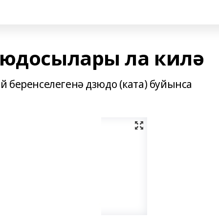
зюдосылары ла килә
й беренселегенә дзюдо (ката) буйынса