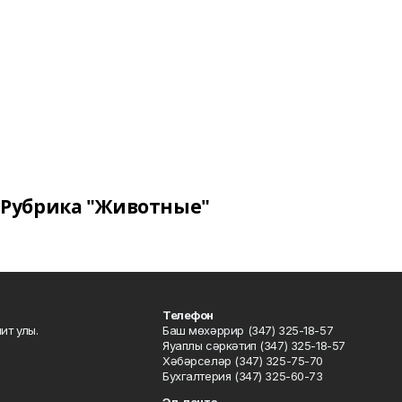
Рубрика "Животные"
Телефон
ит улы.
Баш мөхәррир (347) 325-18-57
Яуаплы сәркәтип (347) 325-18-57
Хәбәрселәр (347) 325-75-70
Бухгалтерия (347) 325-60-73