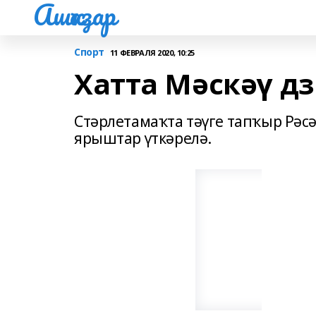
Ашҡаҙар
Спорт
11 ФЕВРАЛЯ 2020, 10:25
Хатта Мәскәү д
Стәрлетамаҡта тәүге тапҡыр Рәсә
ярыштар үткәрелә.