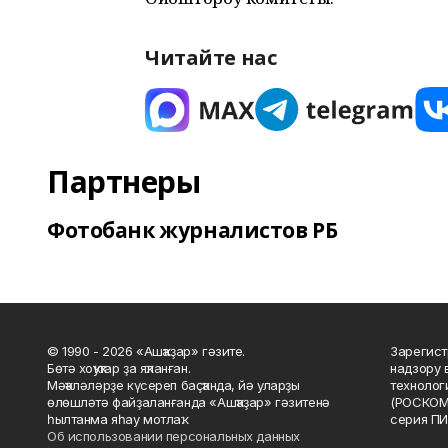
Читайте нас
Партнеры
Фотобанк журналистов РБ
© 1990 - 2026 «Ашҡаҙар» гәзите.
Зарегист
Бөтә хоҡуҡтар ҙа яҡланған.
надзору 
Мәҡәләләрҙе күсереп баҫҡанда, йә уларҙы
технолог
өлөшләтә файҙаланғанда «Ашҡаҙар» гәзитенә
(РОСКОМ
һылтанма яһау мотлаҡ.
серия ПИ
Об использовании персональных данных