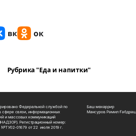
Рубрика "Еда и напитки"
рировано Федеральной службой по
Баш мөхәррир
в сфере связи, информационных
Мансуров Рәмил Ғәбдрәш
ий и массовых коммуникаций
НАДЗОР). Регистрационный номер:
 №ТУ02-01679 от 22 июля 2019 г.