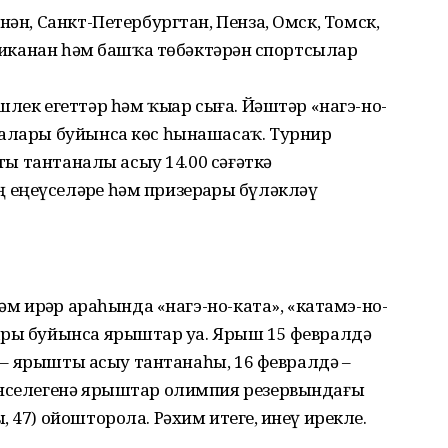
нән, Санкт-Петербургтан, Пенза, Омск, Томск,
бликанан һәм башҡа төбәктәрҙән спортсылар
лек егеттәр һәм ҡыҙҙар сыға. Йәштәр «нагэ-но-
налары буйынса көс һынашасаҡ. Турнир
шты тантаналы асыу 14.00 сәғәткә
ңеүселәрҙе һәм призерҙарҙы бүләкләү
әм ирҙәр араһында «нагэ-но-ката», «катамэ-но-
ары буйынса ярыштар уҙа. Ярыш 15 февралдә
тә – ярышты асыу тантанаһы, 16 февралдә –
енселегенә ярыштар олимпия резервындағы
 47) ойошторола. Рәхим итегеҙ, инеү ирекле.