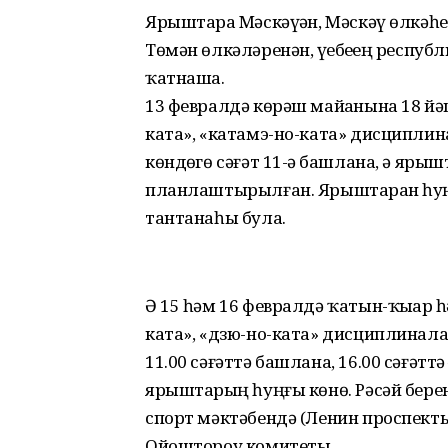
Ярыштарҙа Мәскәүҙән, Мәскәү өлкәһе
Төмән өлкәләренән, үҙебеҙҙең респу
ҡатнаша.
13 февралдә көрәш майҙанына 18 йәш
ката», «катамэ-но-ката» дисципли
көндөҙгө сәғәт 11-ҙә башлана, ә яры
планлаштырылған. Ярыштарҙан һуң е
тантанаһы була.
Ә 15 һәм 16 февралдә ҡатын-ҡыҙҙар һ
ката», «дзю-но-ката» дисциплинал
11.00 сәғәттә башлана, 16.00 сәғәт
ярыштарҙың һуңғы көнө. Рәсәй бер
спорт мәктәбендә (Ленин проспекты,
Ойоштороу комитеты.