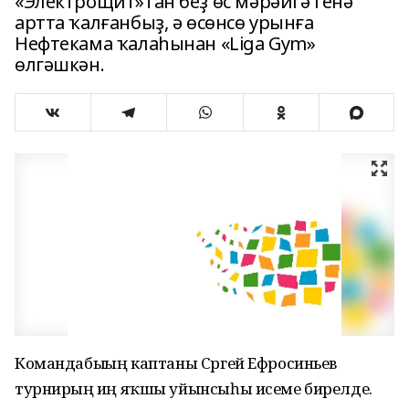
«Электрощит»тан беҙ өс мәрәйгә генә
артта ҡалғанбыҙ, ә өсөнсө урынға
Нефтекама ҡалаһынан «Liga Gym»
өлгәшкән.
Командабыҙҙың каптаны Сргей Ефросиньев
турнирҙың иң яҡшы уйынсыһы исеме бирелде.