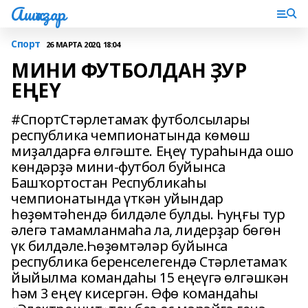
Ашҡаҙар
Спорт
26 МАРТА 2020, 18:04
МИНИ ФУТБОЛДАН ҘУР
ЕҢЕҮ
#СпортСтәрлетамаҡ футболсылары
республика чемпионатында көмөш
миҙалдарға өлгәште. Еңеү тураһында ошо
көндәрҙә мини-футбол буйынса
Башҡортостан Республикаһы
чемпионатында үткән уйындар
һөҙөмтәһендә билдәле булды. Һуңғы тур
әлегә тамамланмаһа ла, лидерҙар бөгөн
үк билдәле.Һөҙөмтәләр буйынса
республика беренселегендә Стәрлетамаҡ
йыйылма командаһы 15 еңеүгә өлгәшкән
һәм 3 еңеү кисергән. Өфө командаһы