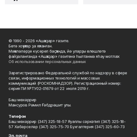
© 1990 - 2026 «Ашҡаҙар» гәзите.
Бөтә хоҡуҡтар ҙа яҡланған.
Мәҡәләләрҙе күсереп баҫҡанда, йә уларҙы өлөшләтә
файҙаланғанда «Ашҡаҙар» гәзитенә һылтанма яһау мотлаҡ.
Об использовании персональных данных
Зарегистрировано Федеральной службой по надзору в сфере
связи, информационных технологий и массовых
коммуникаций (РОСКОМНАДЗОР). Регистрационный номер:
серия ПИ №ТУ02-01679 от 22 июля 2019 г.
Баш мөхәррир
Мансуров Рәмил Ғәбдрәшит улы.
Телефон
Баш мөхәррир (347) 325-18-57 Яуаплы сәркәтип (347) 325-18-
57 Хәбәрселәр (347) 325-75-70 Бухгалтерия (347) 325-60-73
Эл. почта