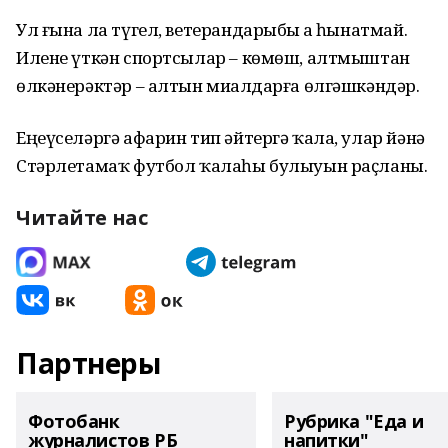
Ул ғына ла түгел, ветерандарыбыҙ ҙа һынатмай.
Илене үткән спортсылар – көмөш, алтмыштан
өлкәнерәктәр – алтын миҙалдарға өлгәшкәндәр.
Еңеүселәргә афарин тип әйтергә ҡала, улар йәнә
Стәрлетамаҡ футбол ҡалаһы булыуын раҫланы.
Читайте нас
Партнеры
Фотобанк
Рубрика "Еда и
журналистов РБ
напитки"