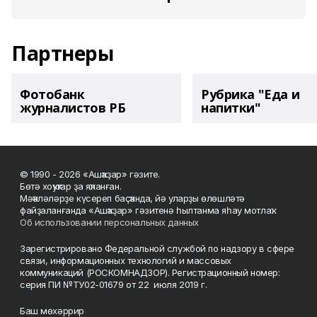
Партнеры
Фотобанк
Рубрика "Еда и
журналистов РБ
напитки"
© 1990 - 2026 «Ашҡаҙар» гәзите.
Бөтә хоҡуҡтар ҙа яҡланған.
Мәҡәләләрҙе күсереп баҫҡанда, йә уларҙы өлөшләтә
файҙаланғанда «Ашҡаҙар» гәзитенә һылтанма яһау мотлаҡ.
Об использовании персональных данных
Зарегистрировано Федеральной службой по надзору в сфере
связи, информационных технологий и массовых
коммуникаций (РОСКОМНАДЗОР). Регистрационный номер:
серия ПИ №ТУ02-01679 от 22 июля 2019 г.
Баш мөхәррир