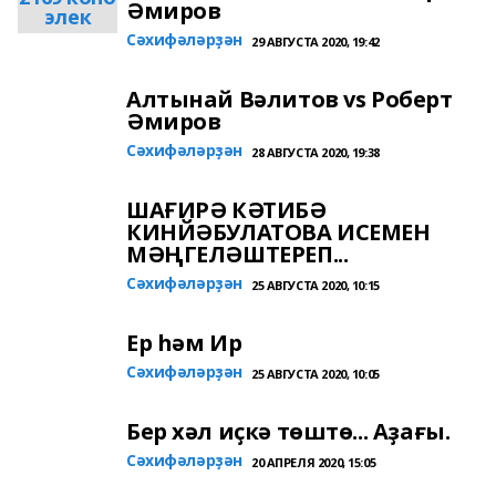
Әмиров
элек
Сәхифәләрҙән
29 АВГУСТА 2020, 19:42
Алтынай Вәлитов vs Роберт
Әмиров
Сәхифәләрҙән
28 АВГУСТА 2020, 19:38
ШАҒИРӘ КӘТИБӘ
КИНЙӘБУЛАТОВА ИСЕМЕН
МӘҢГЕЛӘШТЕРЕП...
Сәхифәләрҙән
25 АВГУСТА 2020, 10:15
Ер һәм Ир
Сәхифәләрҙән
25 АВГУСТА 2020, 10:05
Бер хәл иҫкә төштө... Аҙағы.
Сәхифәләрҙән
20 АПРЕЛЯ 2020, 15:05