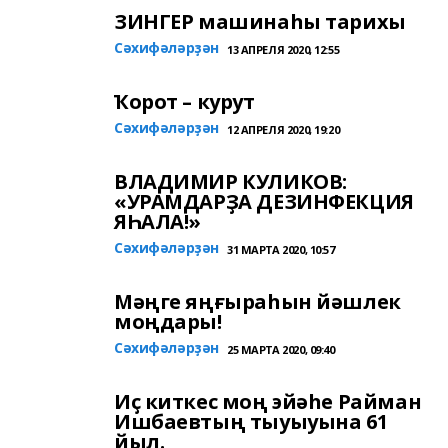
ЗИНГЕР машинаһы тарихы
Сәхифәләрҙән
13 АПРЕЛЯ 2020, 12:55
Ҡорот – курут
Сәхифәләрҙән
12 АПРЕЛЯ 2020, 19:20
ВЛАДИМИР КУЛИКОВ:
«УРАМДАРҘА ДЕЗИНФЕКЦИЯ
ЯҺАЛА!»
Сәхифәләрҙән
31 МАРТА 2020, 10:57
Мәңге яңғыраһын йәшлек
моңдары!
Сәхифәләрҙән
25 МАРТА 2020, 09:40
Иҫ киткес моң эйәһе Райман
Ишбаевтың тыуыуына 61
йыл.