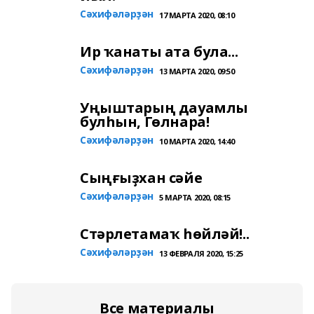
Сәхифәләрҙән
17 МАРТА 2020, 08:10
Ир ҡанаты ата була...
Сәхифәләрҙән
13 МАРТА 2020, 09:50
Уңыштарың дауамлы
булһын, Гөлнара!
Сәхифәләрҙән
10 МАРТА 2020, 14:40
Сыңғыҙхан сәйе
Сәхифәләрҙән
5 МАРТА 2020, 08:15
Стәрлетамаҡ һөйләй!..
Сәхифәләрҙән
13 ФЕВРАЛЯ 2020, 15:25
Все материалы