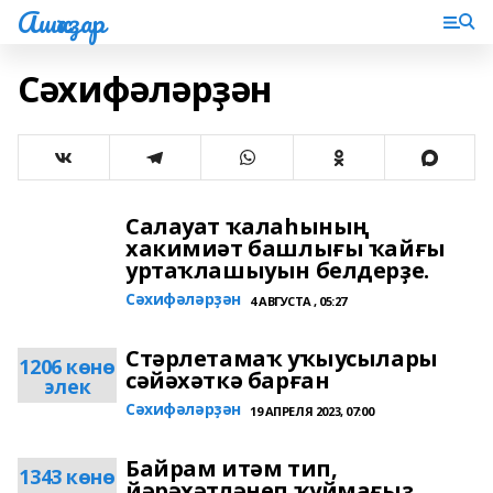
Ашҡаҙар
Сәхифәләрҙән
Салауат ҡалаһының
хакимиәт башлығы ҡайғы
уртаҡлашыуын белдерҙе.
Сәхифәләрҙән
4 АВГУСТА , 05:27
Стәрлетамаҡ уҡыусылары
1206 көнө
сәйәхәткә барған
элек
Сәхифәләрҙән
19 АПРЕЛЯ 2023, 07:00
Байрам итәм тип,
1343 көнө
йәрәхәтләнеп ҡуймағыҙ