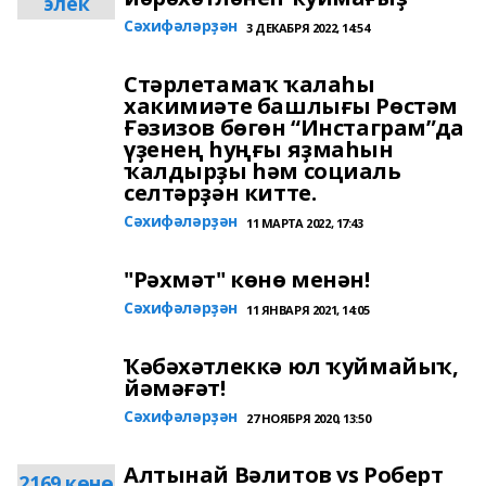
элек
Сәхифәләрҙән
3 ДЕКАБРЯ 2022, 14:54
Стәрлетамаҡ ҡалаһы
хакимиәте башлығы Рөстәм
Ғәзизов бөгөн “Инстаграм”да
үҙенең һуңғы яҙмаһын
ҡалдырҙы һәм социаль
селтәрҙән китте.
Сәхифәләрҙән
11 МАРТА 2022, 17:43
"Рәхмәт" көнө менән!
Сәхифәләрҙән
11 ЯНВАРЯ 2021, 14:05
Ҡәбәхәтлеккә юл ҡуймайыҡ,
йәмәғәт!
Сәхифәләрҙән
27 НОЯБРЯ 2020, 13:50
Алтынай Вәлитов vs Роберт
2169 көнө